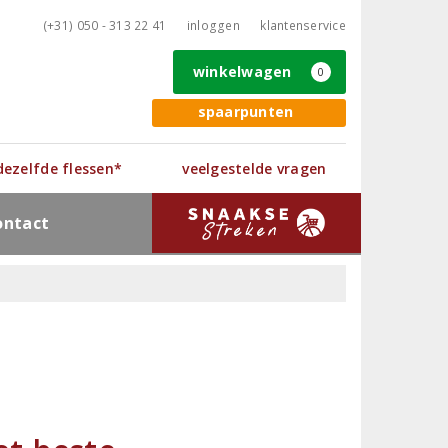
(+31) 050 - 313 22 41
inloggen
klantenservice
winkelwagen
0
spaarpunten
 dezelfde flessen*
veelgestelde vragen
ontact