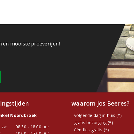
n en mooiste proeverijen!
ingstijden
waarom Jos Beeres?
inkel Noordbroek
volgende dag in huis (*)
gratis bezorging (*)
 za:
08.30 - 18.00 uur
één fles gratis (*)
:
10.00 - 17.00 uur