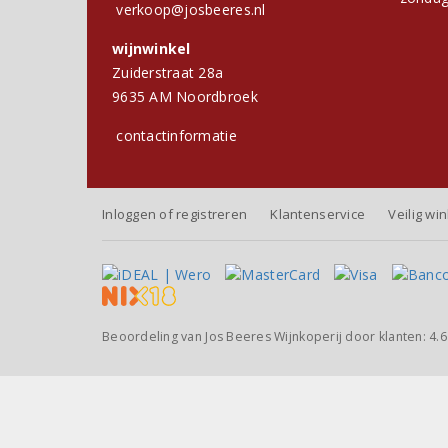
verkoop@josbeeres.nl
wijnwinkel
Zuiderstraat 28a
9635 AM Noordbroek
contactinformatie
Inloggen of registreren
Klantenservice
Veilig wi
Beoordeling van
Jos Beeres Wijnkoperij
door klanten:
4.6