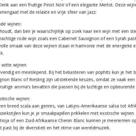
Denk aan een fruitige Pinot Noir of een elegante Merlot. Deze wij
amengaat met de relaxte en vrije sfeer van jazz.
ode wijnen:
houdt, dan ben je waarschijnlijk op zoek naar een wijn met een ste
rachtige rode wijn zoals een Cabernet Sauvignon of een Syrah past 
volle smaak van deze wijnen staan in harmonie met de energieke e
k.
 witte wijnen:
levendig en meeslepend. Bij het beluisteren van pophits kun je het 
vignon Blanc of Riesling zijn uitstekende keuzes, omdat ze vaak ee
ruitige aroma's bevatten die passen bij de luchtige en opbeurende
otische wijnen:
n breed scala aan genres, van Latijns-Amerikaanse salsa tot Afrik
ziekstijlen kun je je smaakpapillen prikkelen met exotische wijnen.
ioja of een Zuid-Afrikaanse Chenin Blanc kunnen je meenemen op
t past bij de diversiteit en het ritme van wereldmuziek.