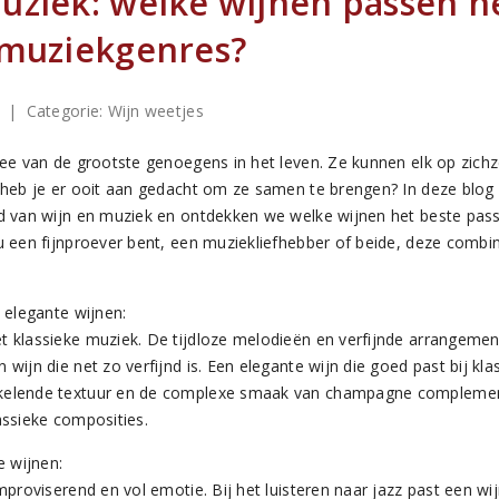
uziek: welke wijnen passen h
 muziekgenres?
3
| Categorie:
Wijn weetjes
ee van de grootste genoegens in het leven. Ze kunnen elk op zichz
 heb je er ooit aan gedacht om ze samen te brengen? In deze blog
d van wijn en muziek en ontdekken we welke wijnen het beste passe
 een fijnproever bent, een muziekliefhebber of beide, deze combina
 elegante wijnen:
 klassieke muziek. De tijdloze melodieën en verfijnde arrangemen
wijn die net zo verfijnd is. Een elegante wijn die goed past bij kla
kelende textuur en de complexe smaak van champagne compleme
assieke composities.
e wijnen:
mproviserend en vol emotie. Bij het luisteren naar jazz past een w