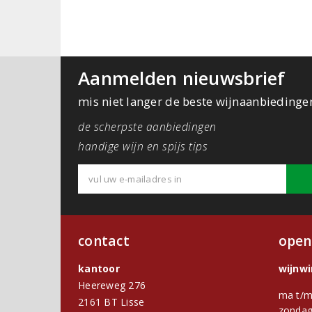
Aanmelden nieuwsbrief
mis niet langer de beste wijnaanbiedinge
de scherpste aanbiedingen
handige wijn en spijs tips
contact
open
kantoor
wijnw
Heereweg 276
ma t/m
2161 BT Lisse
zondag