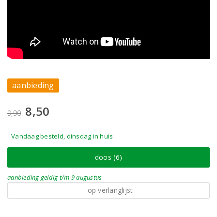
aanbieding
8,50
9,90
Vandaag besteld, dinsdag in huis
doos (6)
aanbieding
geldig
t/m 9 augustus
op verlanglijst