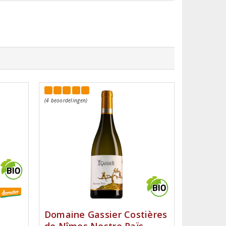
(4 beoordelingen)
Domaine Gassier Costières
de Nîmes Nostre Païs