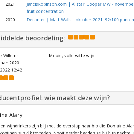
2021
JancisRobinson.com | Alistair Cooper MW - november
fruit concentration
2020
Decanter | Matt Walls - oktober 2021: 92/100 punten |
iddelde beoordeling:
e Willems
Mooie, volle witte wijn.
aar: 2020
-2022 12:42
ucentprofiel: wie maakt deze wijn?
ne Alary
een wijndrinkers zijn blij met de overstap naar bio die Domaine Ala
konijnen zijn dik tevreden. Nooit eerder hadden ze bij hun nachtel