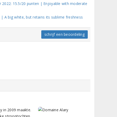
 2022: 15.5/20 punten | Enjoyable with moderate
 A big white, but retains its sublime freshness
schrijf een beoordeling
ry in 2009 maakte.
ijke strooptochten