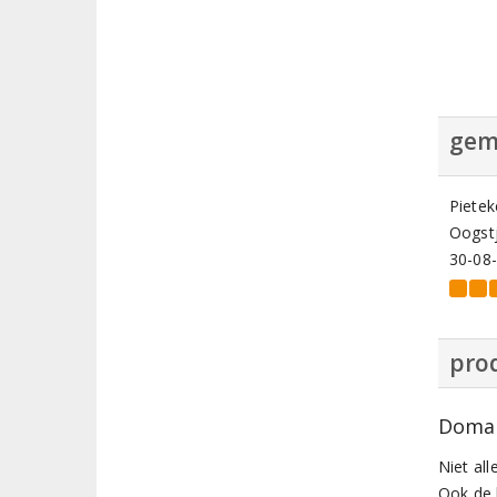
gem
Pietek
Oogstj
30-08
prod
Domai
Niet all
Ook de 