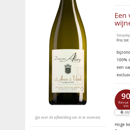
Een 
wijn
Smaakp
Fris tot
bijzon
100% cl
een va
exclus
9
Revue 
Vin
202
(ga over de afbeelding om in te zoomen)
Hoge kw