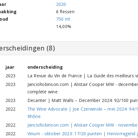
aar
2020
pakking
6 flessen
houd
750 ml
l
14,00%
erscheidingen (8)
jaar
onderscheiding
2023
La Revue du Vin de France | La Guide des meilleurs 
2023
JancisRobinson.com | Alistair Cooper MW - december
complete wine
2023
Decanter | Matt Walls – December 2024: 92/100 punt
2022
The Wine Advocate | Joe Czerwinski – mei 2024: 94/
Rhône
2022
JancisRobinson.com | Alistair Cooper MW - november
2022
Vinum - oktober 2023: 17/20 punten | Hervorragend