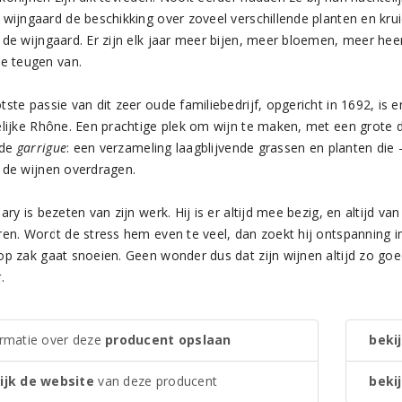
wijngaard de beschikking over zoveel verschillende planten en kruid
 de wijngaard. Er zijn elk jaar meer bijen, meer bloemen, meer heer
le teugen van.
ste passie van dit zeer oude familiebedrijf, opgericht in 1692, is en 
elijke Rhône. Een prachtige plek om wijn te maken, met een grote d
mde
garrigue
: een verzameling laagblijvende grassen en planten die 
 de wijnen overdragen.
ary is bezeten van zijn werk. Hij is er altijd mee bezig, en altijd va
ren. Wordt de stress hem even te veel, dan zoekt hij ontspanning in
p zak gaat snoeien. Geen wonder dus dat zijn wijnen altijd zo goed 
.
ormatie over deze
producent opslaan
bekij
ijk de website
van deze producent
bekij