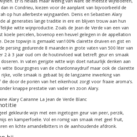
wijnen. Er is helaas maar weinig van want de meeste wijnboeren,
 dan in Condrieu, kiezen voor de aanplant van bijvoorbeeld de
rah op hun allerbeste wijngaarden. Denis en Sebastien Alary
e al generaties lange traditie in ere en blijven trouw aan hun
ffelijke witte wijnproductie. Zoals de Jean de Verde van een van
t koele percelen, bovenop een heuvel gelegen in de appellation
e. Deze topwijn is gemaakt van100% clairette druiven en gist en
a de persing gedurende 8 maanden in grote vaten van 500 liter van
r 2 à 3 jaar oud om de houtinvloed wat betreft geur en smaak
doseren. In vaten gerijpte witte wijn doet natuurlijk denken aan
e witte Bourgognes van de chardonnaydruif maar ook de clairette
 rijke, volle smaak is gebaat bij de langzame inwerking van
f die door de poriën van het eikenhout zorgt voor fraaie aroma's.
zonder knappe prestatie van vader en zoon Alary.
notitie
geel gekleurde wijn met een ingetogen geur van peer, perzik,
anijs en kamperfoelie. Vol en romig van smaak met geel fruit,
uren en lichte amandelbitters in de aanhoudende afdronk.