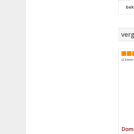
bek
verg
(2 beoor
Doma