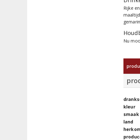
Drinke
Rijke en
maaltij
gemarin
Houdb
Nu mooi
produ
pro
dranks
kleur
smaak
land
herkom
produc