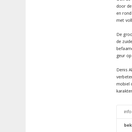
door de 
en rond
met vol
De groot
de zuid
befaa
geur op
Denis Al
verbete
mobiel o
karakter
inf
bek