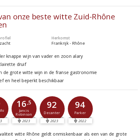
van onze beste witte Zuid-Rhône
en
rofiel
Herkomst
 zacht
Frankrijk - Rhône
der knappe wijn van vader en zoon alary
airette druif
n de grote witte wijn in de franse gastronomie
ief en heel beperkt beschikbaar
0
16
92
94
,5
du
Jancis
Decanter
Parker
Robinson
3
2023
2023
2022
aliteit witte Rhône geldt onmiskenbaar als een van de grote