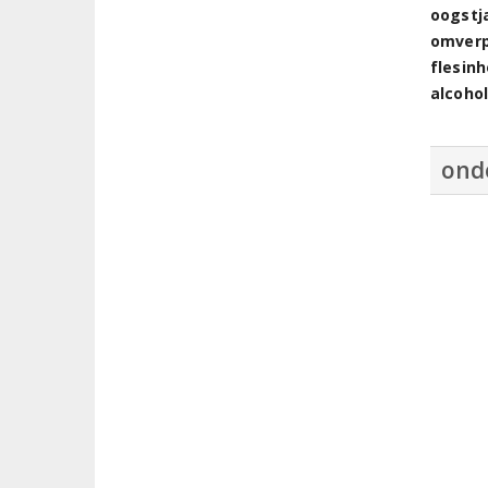
oogstj
omver
flesin
alcoho
ond