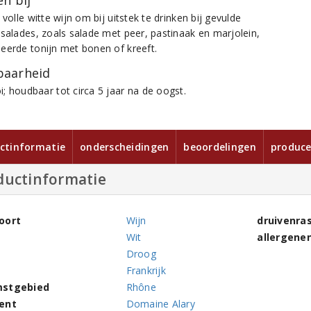
n bij
 volle witte wijn om bij uitstek te drinken bij gevulde
dsalades, zoals salade met peer, pastinaak en marjolein,
eerde tonijn met bonen of kreeft.
aarheid
; houdbaar tot circa 5 jaar na de oogst.
ctinformatie
onderscheidingen
beoordelingen
produce
ductinformatie
oort
Wijn
druivenra
Wit
allergene
Droog
Frankrijk
stgebied
Rhône
ent
Domaine Alary