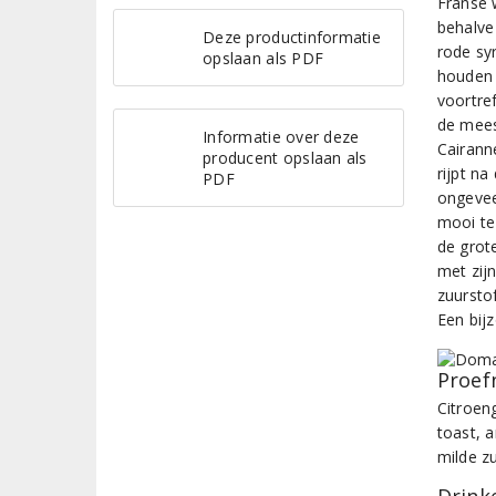
Franse 
behalve
Deze productinformatie
rode sy
opslaan als PDF
houden d
voortre
de mees
Informatie over deze
Cairann
producent opslaan als
rijpt n
PDF
ongevee
mooi te 
de grot
met zijn
zuursto
Een bij
Proef
Citroen
toast, 
milde z