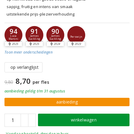
sappig, fruitig en intens van smaak
uitstekende prijs-plezierverhouding
94
91
90
Luca
James
James
Perswijn
Maroni
Suckling
Suckling
2025
2025
2024
2023
Toon meer
onderscheidingen
op verlanglijst
8,70
9,80
per fles
aanbieding
geldig
t/m 31 augustus
aanbieding
winkelwagen
Vandaag besteld, dinsdag in huis