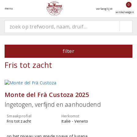
0
menu
verlanglijst
winkelwagen
filter
Fris tot zacht
Monte del Frà Custoza 2025
Ingetogen, verfijnd en aanhoudend
Smaakprofiel
Herkomst
Fris tot zacht
Italië - Veneto
op het niveau van goede soave of lugana