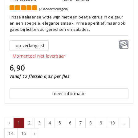
(2 beoordelingen)
Frisse Italiaanse witte wijn met een beetje citrus in de geur
en een soepele, elegante smaak. Prima aperitief, maar ook
goed bij lichte voorgerechten en salades.
op verlanglijst
Momenteel niet leverbaar
6,90
vanaf 12 flessen 6,33 per fles
meer informatie
‹
1
2
3
4
5
6
7
8
9
10
...
14
15
›