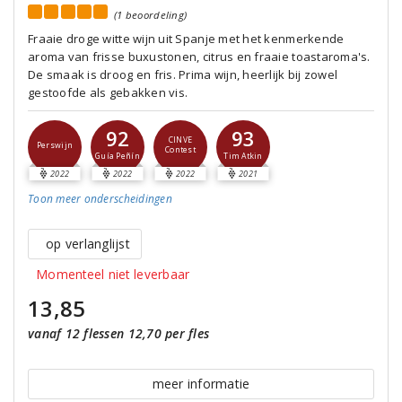
(1 beoordeling)
Fraaie droge witte wijn uit Spanje met het kenmerkende
aroma van frisse buxustonen, citrus en fraaie toastaroma's.
De smaak is droog en fris. Prima wijn, heerlijk bij zowel
gestoofde als gebakken vis.
92
93
CINVE
Perswijn
Contest
Guía Peñín
Tim Atkin
2022
2022
2022
2021
Toon meer
onderscheidingen
op verlanglijst
Momenteel niet leverbaar
13,85
vanaf 12 flessen 12,70 per fles
meer informatie