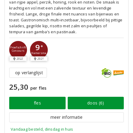
van rijpe appel, perzik, honing, rook en noten. De smaak is
krachtig en vol met een zalvende textuur en levendige
frisheid. Lange, droge finale met nuances van bijenwas en
toast. Gastronomisch multi-inzetbaar, bijvoorbeeld bij pittige
salades, gegrilde kip, risotto met zalm en peultjes of
tempura van gamba’s en pastinaak.
9
+
Proefschrift
Concours
Hamersma
2022
2021
op verlanglijst
25,30
per fles
fles
doos (6)
meer informatie
Vandaag besteld, dinsdag in huis