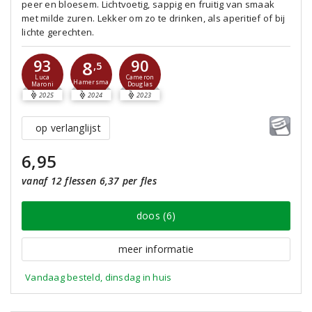
peer en bloesem. Lichtvoetig, sappig en fruitig van smaak
met milde zuren. Lekker om zo te drinken, als aperitief of bij
lichte gerechten.
93
90
8
,5
Luca
Cameron
Hamersma
Maroni
Douglas
2025
2024
2023
op verlanglijst
6,95
vanaf 12 flessen 6,37 per fles
doos (6)
meer informatie
Vandaag besteld, dinsdag in huis