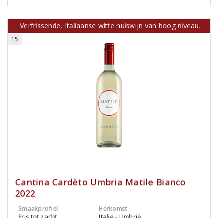
Verfrissende, Italiaanse witte huiswijn van hoog niveau.
15
Cantina Cardèto Umbria Matile Bianco
2022
Smaakprofiel
Herkomst
Fris tot zacht
Italië - Umbrië