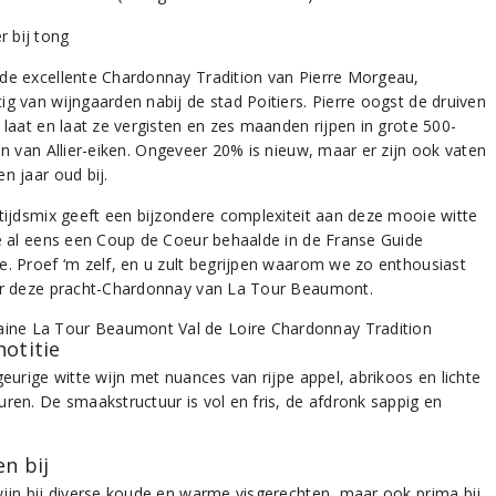
de excellente Chardonnay Tradition van Pierre Morgeau,
ig van wijngaarden nabij de stad Poitiers. Pierre oogst de druiven
 laat en laat ze vergisten en zes maanden rijpen in grote 500-
en van Allier-eiken. Ongeveer 20% is nieuw, maar er zijn ook vaten
n jaar oud bij.
ftijdsmix geeft een bijzondere complexiteit aan deze mooie witte
ie al eens een Coup de Coeur behaalde in de Franse Guide
e. Proef ‘m zelf, en u zult begrijpen waarom we zo enthousiast
er deze pracht-Chardonnay van La Tour Beaumont.
notitie
geurige witte wijn met nuances van rijpe appel, abrikoos en lichte
uren. De smaakstructuur is vol en fris, de afdronk sappig en
n bij
wijn bij diverse koude en warme visgerechten, maar ook prima bij