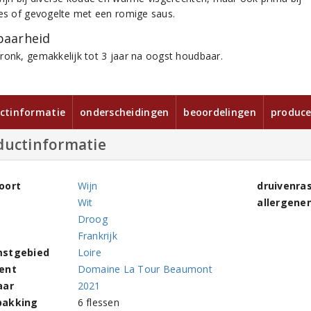
ees of gevogelte met een romige saus.
aarheid
ronk, gemakkelijk tot 3 jaar na oogst houdbaar.
ctinformatie
onderscheidingen
beoordelingen
produce
ductinformatie
oort
Wijn
druivenra
Wit
allergene
Droog
Frankrijk
stgebied
Loire
ent
Domaine La Tour Beaumont
aar
2021
pakking
6 flessen