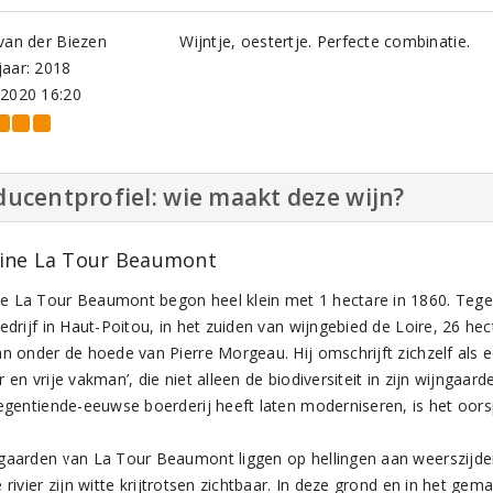
van der Biezen
Wijntje, oestertje. Perfecte combinatie.
aar: 2018
-2020 16:20
ucentprofiel: wie maakt deze wijn?
ne La Tour Beaumont
 La Tour Beaumont begon heel klein met 1 hectare in 1860. Tege
edrijf in Haut-Poitou, in het zuiden van wijngebied de Loire, 26 he
an onder de hoede van Pierre Morgeau. Hij omschrijft zichzelf als e
r en vrije vakman’, die niet alleen de biodiversiteit in zijn wijn
negentiende-eeuwse boerderij heeft laten moderniseren, is het oorsp
gaarden van La Tour Beaumont liggen op hellingen aan weerszijden 
 rivier zijn witte krijtrotsen zichtbaar. In deze grond en in het ge