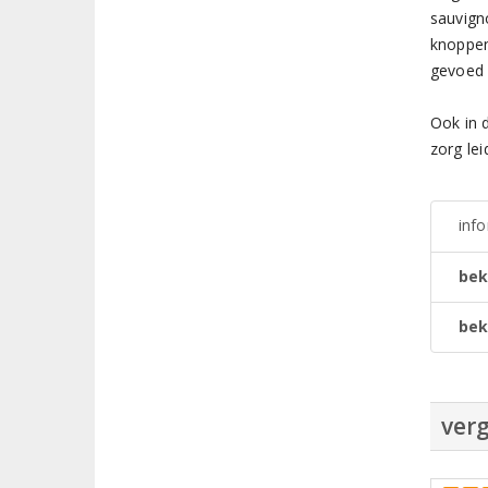
sauvign
knoppen
gevoed 
Ook in d
zorg lei
inf
bek
bek
verg