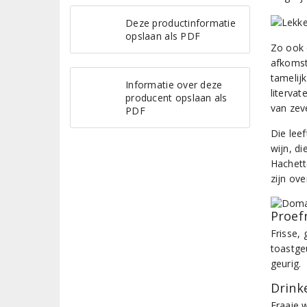
Deze productinformatie
opslaan als PDF
Zo ook 
afkomst
tamelijk
Informatie over deze
litervat
producent opslaan als
van zeve
PDF
Die lee
wijn, d
Hachett
zijn ov
Proef
Frisse, 
toastge
geurig.
Drinke
Fraaie 