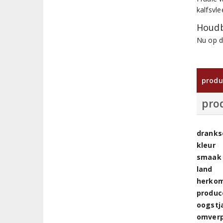
kalfsvl
Houdb
Nu op d
produ
pro
dranks
kleur
smaak
land
herkom
produc
oogstj
omver