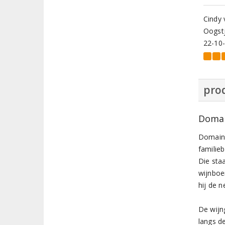
Cindy 
Oogstj
22-10
prod
Domai
Domaine
familieb
Die sta
wijnboe
hij de 
De wijn
langs de