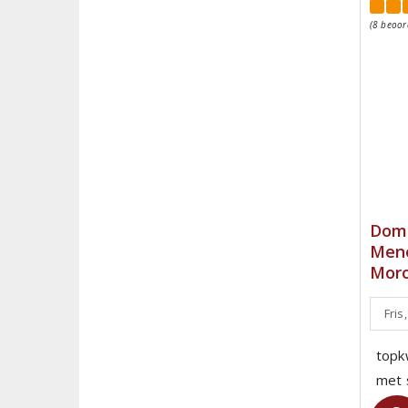
(8 beoor
Dom
Mene
Moro
Fris
topk
met s