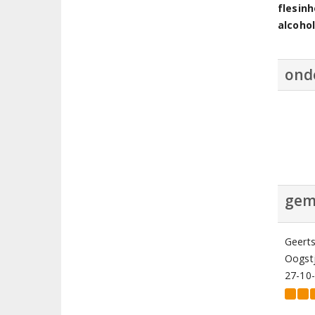
flesin
alcoho
ond
gem
Geert
Oogstj
27-10