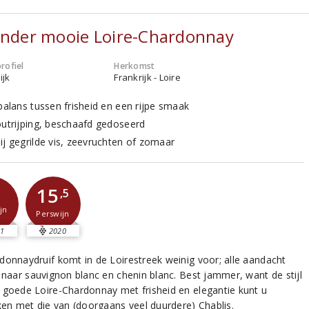
onder mooie Loire-Chardonnay
rofiel
Herkomst
ijk
Frankrijk - Loire
 balans tussen frisheid en een rijpe smaak
outrijping, beschaafd gedoseerd
ij gegrilde vis, zeevruchten of zomaar
15
,5
jn
Perswijn
1
2020
donnaydruif komt in de Loirestreek weinig voor; alle aandacht
t naar sauvignon blanc en chenin blanc. Best jammer, want de stijl
 goede Loire-Chardonnay met frisheid en elegantie kunt u
jken met die van (doorgaans veel duurdere) Chablis.