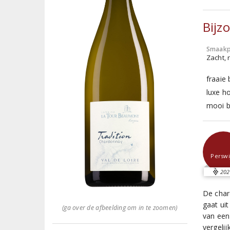
Bijz
Smaakp
Zacht, r
fraaie
luxe h
mooi b
Perswi
202
De char
gaat ui
(ga over de afbeelding om in te zoomen)
van een
vergeli