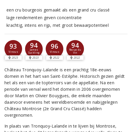
een cru bourgeois gemaakt als een grand cru classé
lage rendementen geven concentratie
krachtig, intens en rijp, met groot bewaarpotentieel
94
94
93
96
James
Revue du
Vinous
Vinous
Suckling
Vin
2023
2023
2022
2022
Château Tronquoy-Lalande is een prachtig 18e-eeuws
domein in het hart van Saint-Estèphe. Historisch gezien geldt
het als een van de topterroirs van de appellatie. Na een
periode van verval werd het domein in 2006 overgenomen
door Martin en Olivier Bouygues, die enkele maanden
daarvoor eveneens het wereldberoemde en nabijgelegen
Château Montrose (2e Grand Cru Classé) hadden
overgenomen.
In plaats van Tronquoy-Lalande in te lijven bij Montrose,