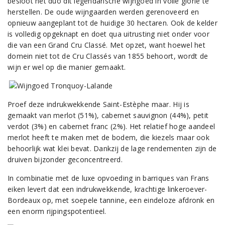
besloot het duo dit legendarische wijngoed in volle glorie te
herstellen. De oude wijngaarden werden gerenoveerd en
opnieuw aangeplant tot de huidige 30 hectaren. Ook de kelder
is volledig opgeknapt en doet qua uitrusting niet onder voor
die van een Grand Cru Classé. Met opzet, want hoewel het
domein niet tot de Cru Classés van 1855 behoort, wordt de
wijn er wel op die manier gemaakt.
Proef deze indrukwekkende Saint-Estèphe maar. Hij is
gemaakt van merlot (51%), cabernet sauvignon (44%), petit
verdot (3%) en cabernet franc (2%). Het relatief hoge aandeel
merlot heeft te maken met de bodem, die kiezels maar ook
behoorlijk wat klei bevat. Dankzij de lage rendementen zijn de
druiven bijzonder geconcentreerd.
In combinatie met de luxe opvoeding in barriques van Frans
eiken levert dat een indrukwekkende, krachtige linkeroever-
Bordeaux op, met soepele tannine, een eindeloze afdronk en
een enorm rijpingspotentieel.