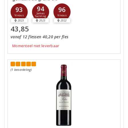
94
93
96
James
Vinous
Vinous
Suckling
2023
2023
2022
43,85
vanaf 12 flessen 40,20 per fles
Momenteel niet leverbaar
(1 beoordeling)