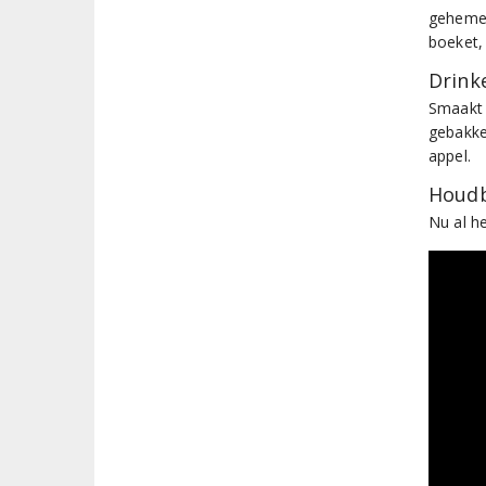
gehemel
boeket, 
Drinke
Smaakt 
gebakke
appel.
Houdb
Nu al h