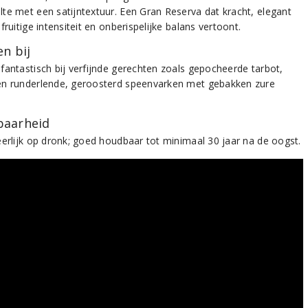
te met een satijntextuur. Een Gran Reserva dat kracht, elegant
fruitige intensiteit en onberispelijke balans vertoont.
n bij
fantastisch bij verfijnde gerechten zoals gepocheerde tarbot,
n runderlende, geroosterd speenvarken met gebakken zure
aarheid
eerlijk op dronk; goed houdbaar tot minimaal 30 jaar na de oogst.