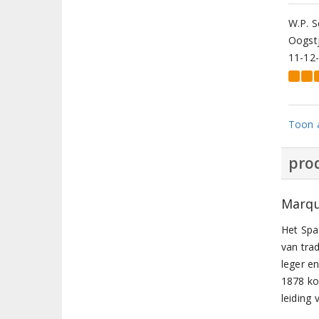
W.P. S
Oogstj
11-12
Toon a
prod
Marqu
Het Spa
van tra
leger en
1878 koc
leiding