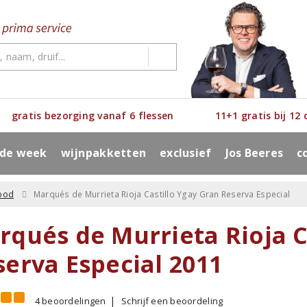
gratis bezorging vanaf 6 flessen
11+1 gratis bij 12
 de week
wijnpakketten
exclusief
Jos Beeres
c
ood
Marqués de Murrieta Rioja Castillo Ygay Gran Reserva Especial
rqués de Murrieta Rioja C
serva Especial 2011
4 beoordelingen
Schrijf een beoordeling