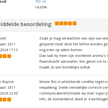
houd
750 ml
l
14,00%
iddelde beoordeling:
veld
Zoals je mag verwachten een wijn van were
aar: 2011
geopend moet deze het liefste worden ge
-2024 17:15
nog even op adem komen.
Dan laat hij meer zijn excellente aroma`s 
fluweelzacht aanvoelen. Een genot om te 
maakt ze een koninklijke indruk.
m Buysse
Mooie fles in uitstekende conditie tegen e
aar: 2011
verpakking. Snelle vriendelijke correcte s
-2024 22:30
communicatie/informatie via mail. Super pr
info, de koerierdienst deed er 4 werkdagen