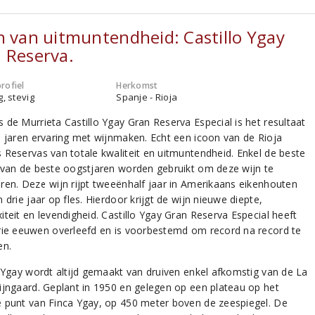
n van uitmuntendheid: Castillo Ygay
 Reserva.
rofiel
Herkomst
g, stevig
Spanje - Rioja
 de Murrieta Castillo Ygay Gran Reserva Especial is het resultaat
e jaren ervaring met wijnmaken. Echt een icoon van de Rioja
 Reservas van totale kwaliteit en uitmuntendheid. Enkel de beste
 van de beste oogstjaren worden gebruikt om deze wijn te
ren. Deze wijn rijpt tweeënhalf jaar in Amerikaans eikenhouten
 drie jaar op fles. Hierdoor krijgt de wijn nieuwe diepte,
iteit en levendigheid. Castillo Ygay Gran Reserva Especial heeft
rie eeuwen overleefd en is voorbestemd om record na record te
en.
o Ygay wordt altijd gemaakt van druiven enkel afkomstig van de La
ijngaard. Geplant in 1950 en gelegen op een plateau op het
 punt van Finca Ygay, op 450 meter boven de zeespiegel. De