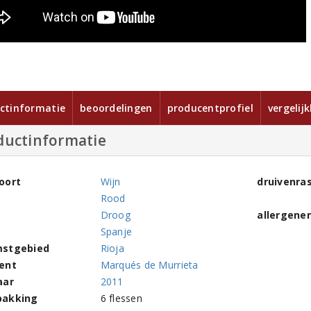
ctinformatie
beoordelingen
producentprofiel
vergelij
ductinformatie
oort
Wijn
druivenra
Rood
Droog
allergene
Spanje
stgebied
Rioja
ent
Marqués de Murrieta
aar
2011
pakking
6 flessen