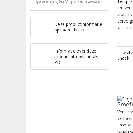
Tempran
(ga over de afbeelding om in te zoomen)
druiven 
stalen 
Vervolg
Deze productinformatie
vaten va
opslaan als PDF
Informatie over deze
producent opslaan als
PDF
Proef
Verrass
verbazi
aromatis
tonen va