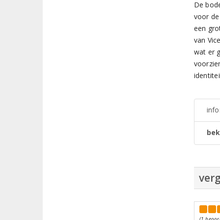
De bode
voor de 
een grot
van Vic
wat er 
voorzie
identitei
inf
bek
verg
(1 beoor