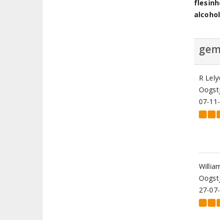
flesin
alcoho
gem
R Lely
Oogstj
07-11
Willia
Oogstj
27-07