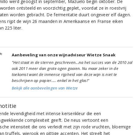
illo werd geoogst in september, Mazuelo begin oktober. De
worden ontsteeld en voorzichtig geplet, voordat ze in roestvrij
vaten worden gebracht. De fermentatie duurt ongeveer elf dagen.
ens rijpt de wijn 26 maanden in Amerikaanse en Franse eiken
n 225 liter.
Aanbeveling van onze wijnadviseur Wietze Snaak
"Het staat in de sterren geschreven...na het succes van de 2010 zal
ook 2011 meer dan grote ogen gooien. Nu maar zeker in de
toekomst want de inmense rijpheid van deze wijn is niet te
beschrijven op papier..... enkel in het glas!"
Bekijk alle aanbevelingen van Wietze
notitie
ende levendigheid met intense kersenkleur die een
ngwekkende complexiteit geeft. De neus vertoont een
che intensiteit die ons verleidt met zijn rode vruchten, bloemige
n truffels, wierook en pittige accenten. Het streelt het