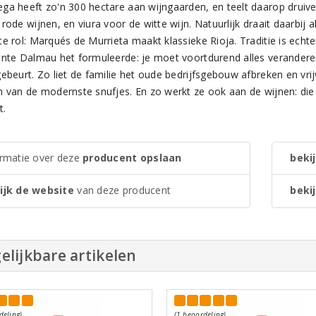
ga heeft zo'n 300 hectare aan wijngaarden, en teelt daarop druive
rode wijnen, en viura voor de witte wijn. Natuurlijk draait daarbij a
e rol: Marqués de Murrieta maakt klassieke Rioja. Traditie is echter
ente Dalmau het formuleerde: je moet voortdurend alles veranderen, 
gebeurt. Zo liet de familie het oude bedrijfsgebouw afbreken en v
n van de modernste snufjes. En zo werkt ze ook aan de wijnen: die
t.
ormatie over deze
producent opslaan
bekij
ijk de website
van deze producent
bekij
elijkbare artikelen
deling)
(1 beoordeling)