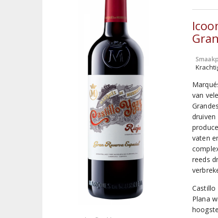
Icoo
Gran
Smaakp
Krachti
Marqués
van vel
Grandes
druiven
produce
vaten en
complex
reeds d
verbrek
Castill
Plana w
hoogste