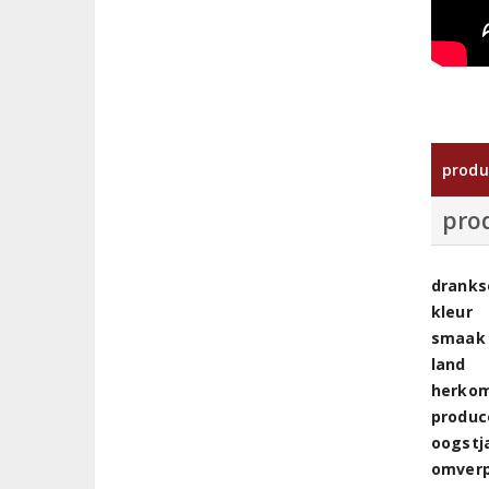
produ
pro
dranks
kleur
smaak
land
herkom
produc
oogstj
omver