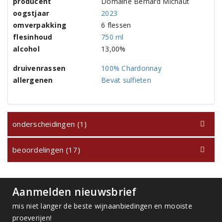
producent
Domaine Bernard Michaut
oogstjaar
2023
omverpakking
6 flessen
flesinhoud
750 ml
alcohol
13,00%
druivenrassen
100% Chardonnay
allergenen
Bevat sulfieten
onderscheidingen (1)
beoordelingen (17)
Aanmelden nieuwsbrief
mis niet langer de beste wijnaanbiedingen en mooiste
proeverijen!