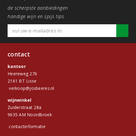
de scherpste aanbiedingen
handige wijn en spijs tips
contact
kantoor
Heereweg 276
2161 BT Lisse
verkoop@josbeeres.nl
wijnwinkel
Zuiderstraat 28a
9635 AM Noordbroek
contactinformatie