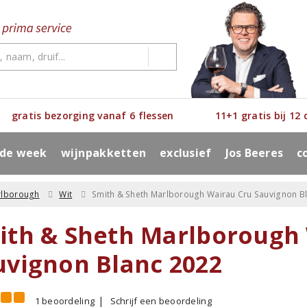
gratis bezorging vanaf 6 flessen
11+1 gratis bij 12
 de week
wijnpakketten
exclusief
Jos Beeres
c
rlborough
Wit
Smith & Sheth Marlborough Wairau Cru Sauvignon B
ith & Sheth Marlborough
uvignon Blanc 2022
1 beoordeling
Schrijf een beoordeling