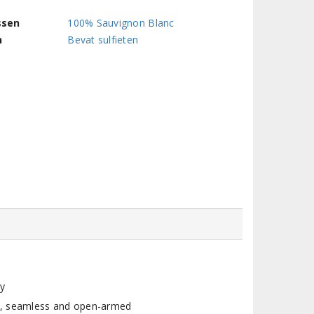
ssen
100% Sauvignon Blanc
n
Bevat sulfieten
ly
t, seamless and open-armed