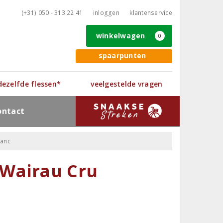
(+31) 050 - 313 22 41
inloggen
klantenservice
winkelwagen
0
spaarpunten
 dezelfde flessen*
veelgestelde vragen
ontact
lanc
 Wairau Cru