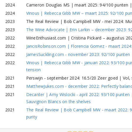
2024
Cameron Douglas MS | maart 2025: 94/100 punten |
2024
Vinous | Rebecca Gibb MW – maart 2025: 92/100 pun
2023
The Real Review | Bob Campbell MW - mei 2024: Must
2023
The Wine Advocate | Erin Larkin – december 2023: 92
2022
WineEnthusiast.com | Cristina Pickard – augustus 2
2022
JancisRobinson.com | Florencia Gomez - maart 2024: 
2022
JamesSuckling.com - november 2023: 92/100 punten | V
2022
Vinous | Rebecca Gibb MW - januari 2022: 93/100 pu
tension
2021
Perswijn - september 2024: 16.5/20 Zeer goed | Vol, 
2021
MatthewJukes.com - december 2022: Perfectly balance
2021
Decanter | Amy Wislocki - april 2022: 93/100 punten
Sauvignon Blancs on the shelves
2021
The Real Review | Bob Campbell MW - maart 2022: 9
purity