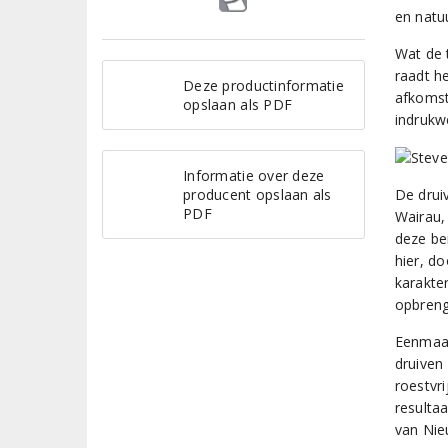
en natu
Wat de 
raadt h
Deze productinformatie
afkomst
opslaan als PDF
indrukw
Informatie over deze
producent opslaan als
De drui
PDF
Wairau,
deze be
hier, d
karakter
opbreng
Eenmaal
druiven
roestvr
resulta
van Nie