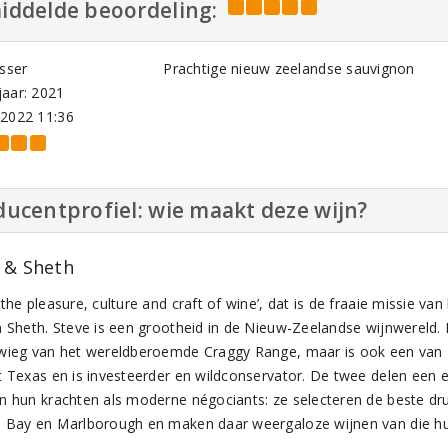
iddelde beoordeling:
isser
Prachtige nieuw zeelandse sauvignon
aar: 2021
-2022 11:36
ucentprofiel: wie maakt deze wijn?
 & Sheth
the pleasure, culture and craft of wine’, dat is de fraaie missie va
n Sheth. Steve is een grootheid in de Nieuw-Zeelandse wijnwereld. H
wieg van het wereldberoemde Craggy Range, maar is ook een van 
t Texas en is investeerder en wildconservator. De twee delen een
n hun krachten als moderne négociants: ze selecteren de beste drui
 Bay en Marlborough en maken daar weergaloze wijnen van die hun