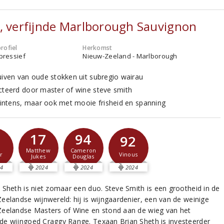
, verfijnde Marlborough Sauvignon
rofiel
Herkomst
xpressief
Nieuw-Zeeland - Marlborough
uiven van oude stokken uit subregio wairau
cteerd door master of wine steve smith
n intens, maar ook met mooie frisheid en spanning
17
94
1
92
Matthew
Cameron
r
Vinous
Jukes
Douglas
4
2024
2024
2024
 Sheth is niet zomaar een duo. Steve Smith is een grootheid in de
eelandse wijnwereld: hij is wijngaardenier, een van de weinige
eelandse Masters of Wine en stond aan de wieg van het
e wijngoed Craggy Range. Texaan Brian Sheth is investeerder