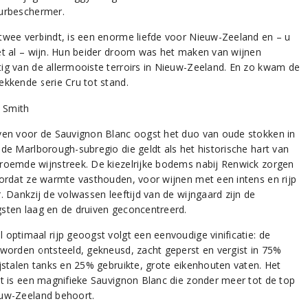
urbeschermer.
twee verbindt, is een enorme liefde voor Nieuw-Zeeland en – u
et al – wijn. Hun beider droom was het maken van wijnen
ig van de allermooiste terroirs in Nieuw-Zeeland. En zo kwam de
ekkende serie Cru tot stand.
ven voor de Sauvignon Blanc oogst het duo van oude stokken in
 de Marlborough-subregio die geldt als het historische hart van
roemde wijnstreek. De kiezelrijke bodems nabij Renwick zorgen
oordat ze warmte vasthouden, voor wijnen met een intens en rijp
. Dankzij de volwassen leeftijd van de wijngaard zijn de
sten laag en de druiven geconcentreerd.
 optimaal rijp geoogst volgt een eenvoudige vinificatie: de
 worden ontsteeld, gekneusd, zacht geperst en vergist in 75%
ijstalen tanks en 25% gebruikte, grote eikenhouten vaten. Het
at is een magnifieke Sauvignon Blanc die zonder meer tot de top
uw-Zeeland behoort.