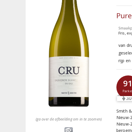
Pure
Smaakp
Fris, e
van dr
gesele
rijp e
9
Parke
202
Smith &
Nieuw-Z
(ga over de afbeelding om in te zoomen)
Nieuw-Z
beroemd