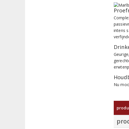
Proef
Complex
passiev
intens 
verfijnd
Drinke
Geurige,
gerecht
erwtenp
Houdb
Nu mooi
produ
pro