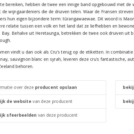
te bereiken, hebben de twee een innige band opgebouwd met de w
 de wijngaardeniers die de druiven telen. Waar de Fransen streven
ers hun eigen bijzondere term: tūrangawaewae. Dit woord is Maori 
ere relatie tussen een volk en het land dat ze liefhebben en bewone
 Bay. Behalve uit Heretaunga, betrekken de twee ook druiven uit b
ough.
men vindt u dan ook als Cru’s terug op de etiketten. In combinatie 
nay, sauvignon blanc en syrah, leveren deze cru’s fantastische, aut
eeland behoren.
ormatie over deze
producent opslaan
bekij
ijk de website
van deze producent
bekij
ijk sfeerbeelden
van deze producent