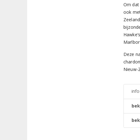
Om dat 
ook met
Zeeland
bijzond
Hawke’s
Marlbor
Deze na
chardon
Nieuw-Z
inf
bek
bek