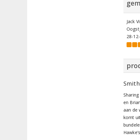
gem
Jack V
Oogstj
28-12
prod
Smith
Sharing 
en Bria
aan de 
komt ui
bundele
Hawke’s