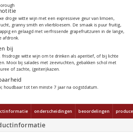
notitie
e droge witte wijn met een expressieve geur van limoen,
rucht, granny smith en vlierbloesem. De smaak is puur fruitig,
sappig en gelaagd met verfrissende grapefruitzuren in de lange,
e afdronk.
n bij
 frisdroge witte wijn om te drinken als aperitief, of bij lichte
en. Mooi bij salades met zeevruchten, gebakken schol met
uree of zachte, (geiten)kazen.
aarheid
; houdbaar tot ten minste 7 jaar na oogstdatum.
ctinformatie
onderscheidingen
beoordelingen
produce
ductinformatie