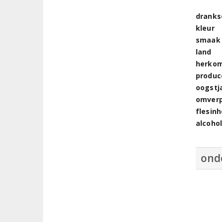
dranks
kleur
smaak
land
herkom
produc
oogstj
omver
flesin
alcoho
ond