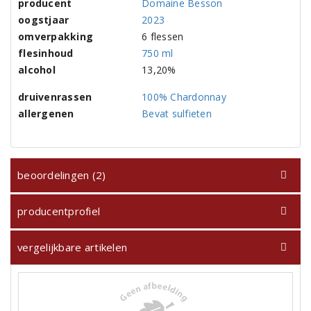
producent
Domaine Besson
oogstjaar
2023
omverpakking
6 flessen
flesinhoud
750 ml
alcohol
13,20%
druivenrassen
100% Chardonnay
allergenen
Bevat sulfieten
beoordelingen (2)
producentprofiel
vergelijkbare artikelen