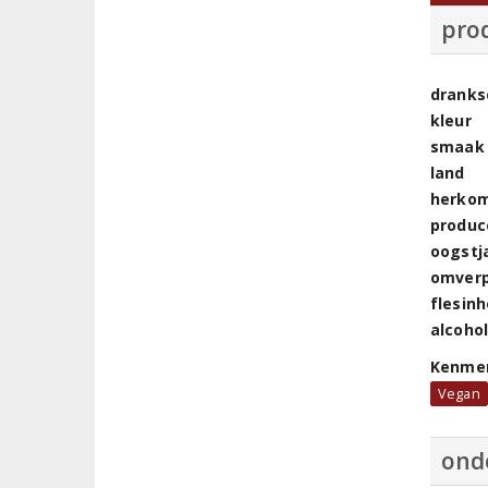
pro
dranks
kleur
smaak
land
herkom
produc
oogstj
omver
flesin
alcoho
Kenme
Vegan
ond