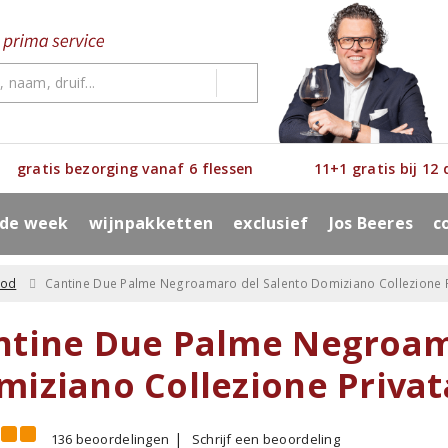
gratis bezorging vanaf 6 flessen
11+1 gratis bij 12
 de week
wijnpakketten
exclusief
Jos Beeres
c
ood
Cantine Due Palme Negroamaro del Salento Domiziano Collezione P
ntine Due Palme Negroam
miziano Collezione Privat
136 beoordelingen
Schrijf een beoordeling