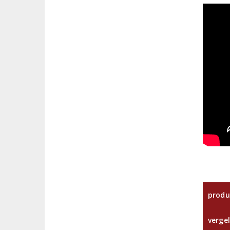
produ
vergel