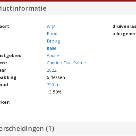
ductinformatie
oort
Wijn
druivenra
Rood
allergene
Droog
Italië
stgebied
Apulië
ent
Cantine Due Palme
aar
2022
pakking
6 flessen
houd
750 ml
l
13,50%
rken
erscheidingen (1)