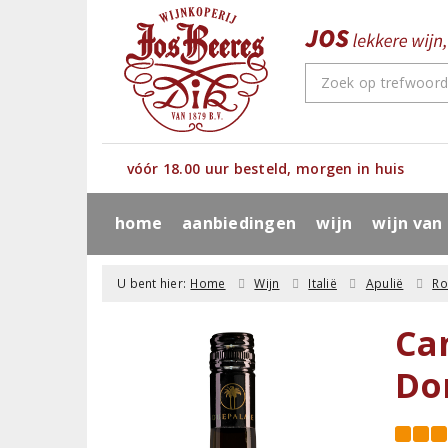
vóór 18.00 uur besteld, morgen in huis
home
aanbiedingen
wijn
wijn van
U bent hier:
Home
Wijn
Italië
Apulië
R
Ca
Do