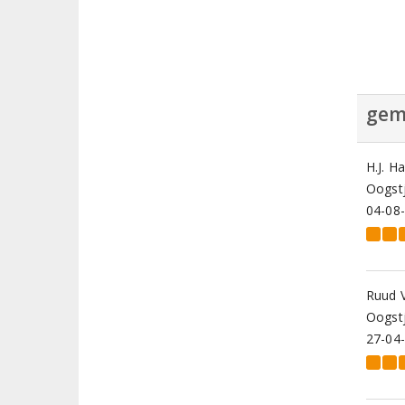
gem
H.J. H
Oogstj
04-08
Ruud 
Oogstj
27-04