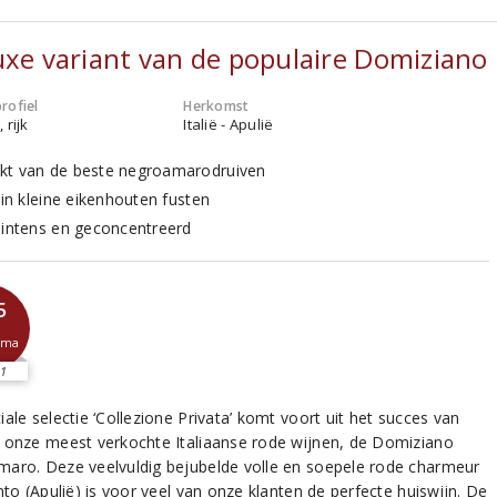
uxe variant van de populaire Domiziano
rofiel
Herkomst
 rijk
Italië - Apulië
t van de beste negroamarodruiven
 in kleine eikenhouten fusten
 intens en geconcentreerd
5
sma
1
ale selectie ‘Collezione Privata’ komt voort uit het succes van
 onze meest verkochte Italiaanse rode wijnen, de Domiziano
aro. Deze veelvuldig bejubelde volle en soepele rode charmeur
nto (Apulië) is voor veel van onze klanten de perfecte huiswijn. De