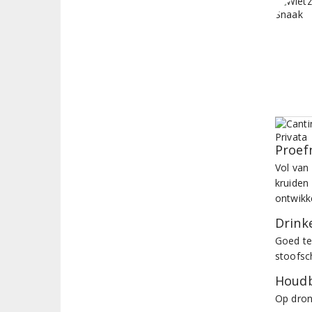
Proef
Vol van 
kruiden
ontwikk
Drinke
Goed te
stoofsc
Houdb
Op dron