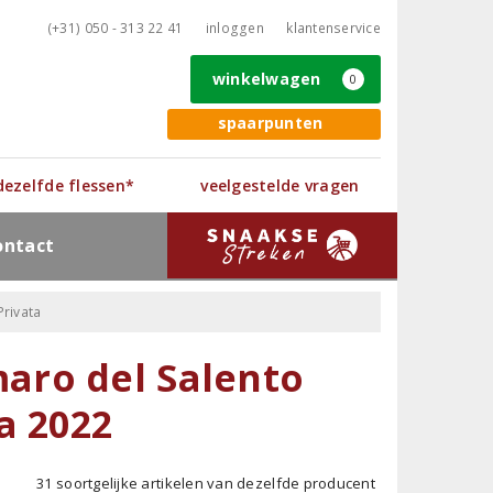
(+31) 050 - 313 22 41
inloggen
klantenservice
winkelwagen
0
spaarpunten
 dezelfde flessen*
veelgestelde vragen
ontact
rivata
aro del Salento
a 2022
31 soortgelijke artikelen van dezelfde producent