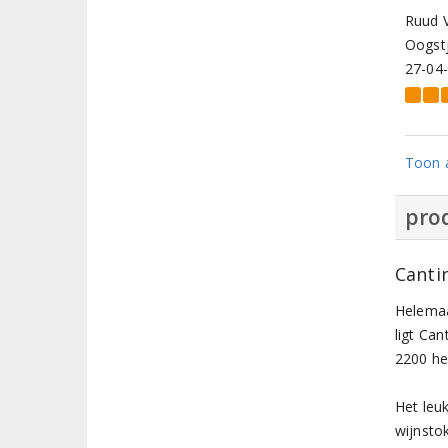
Ruud 
Oogstj
27-04
Toon a
prod
Canti
Helemaal
ligt Ca
2200 he
Het leu
wijnsto