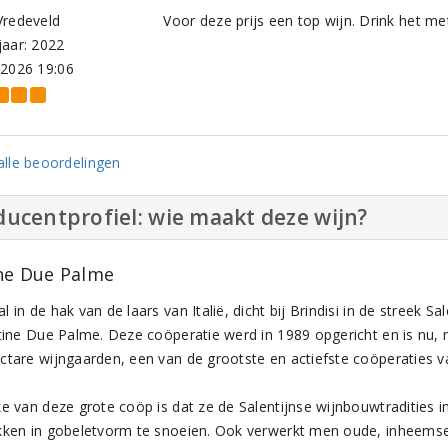
Vredeveld
Voor deze prijs een top wijn. Drink het met
aar: 2022
-2026 19:06
lle beoordelingen
ucentprofiel: wie maakt deze wijn?
ne Due Palme
 in de hak van de laars van Italië, dicht bij Brindisi in de streek Sal
ntine Due Palme. Deze coöperatie werd in 1989 opgericht en is nu,
ctare wijngaarden, een van de grootste en actiefste coöperaties van
ke van deze grote coöp is dat ze de Salentijnse wijnbouwtradities 
kken in gobeletvorm te snoeien. Ook verwerkt men oude, inheemse 