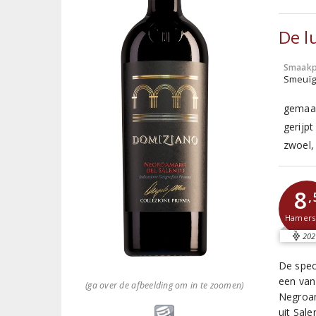
De l
Smaakp
Smeuïg,
gemaak
gerijpt
zwoel,
8
,
Hamer
202
De speci
een van
(ga over de afbeelding om in te zoomen)
Negroam
uit Sale