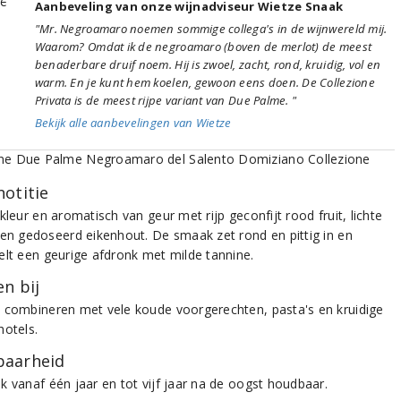
Aanbeveling van onze wijnadviseur Wietze Snaak
"Mr. Negroamaro noemen sommige collega's in de wijnwereld mij.
Waarom? Omdat ik de negroamaro (boven de merlot) de meest
benaderbare druif noem. Hij is zwoel, zacht, rond, kruidig, vol en
warm. En je kunt hem koelen, gewoon eens doen. De Collezione
Privata is de meest rijpe variant van Due Palme. "
Bekijk alle aanbevelingen van Wietze
notitie
kleur en aromatisch van geur met rijp geconfijt rood fruit, lichte
 en gedoseerd eikenhout. De smaak zet rond en pittig in en
elt een geurige afdronk met milde tannine.
n bij
 combineren met vele koude voorgerechten, pasta's en kruidige
hotels.
aarheid
k vanaf één jaar en tot vijf jaar na de oogst houdbaar.