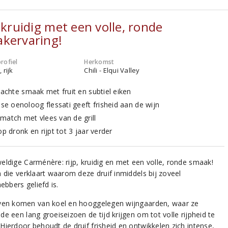
, kruidig met een volle, ronde
kervaring!
rofiel
Herkomst
 rijk
Chili - Elqui Valley
zachte smaak met fruit en subtiel eiken
nse oenoloog flessati geeft frisheid aan de wijn
match met vlees van de grill
op dronk en rijpt tot 3 jaar verder
eldige Carménère: rijp, kruidig en met een volle, ronde smaak!
n die verklaart waarom deze druif inmiddels bij zoveel
hebbers geliefd is.
ven komen van koel en hooggelegen wijngaarden, waar ze
e een lang groeiseizoen de tijd krijgen om tot volle rijpheid te
Hierdoor behoudt de druif frisheid en ontwikkelen zich intense,