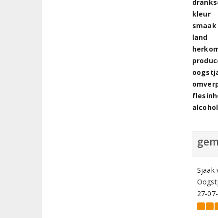
dranks
kleur
smaak
land
herkom
produc
oogstj
omver
flesin
alcoho
gem
Sjaak
Oogstj
27-07