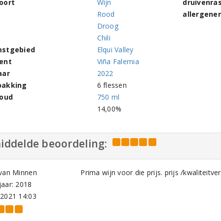
oort
Wijn
druivenra
Rood
allergene
Droog
Chili
stgebied
Elqui Valley
ent
Viña Falernia
aar
2022
pakking
6 flessen
houd
750 ml
l
14,00%
iddelde beoordeling:
 van Minnen
Prima wijn voor die prijs. prijs /kwaliteitv
aar: 2018
-2021 14:03