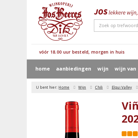
vóór 18.00 uur besteld, morgen in huis
home
aanbiedingen
wijn
wijn van
U bent hier:
Home
Wijn
Chili
Elqui Valley
Vi
20