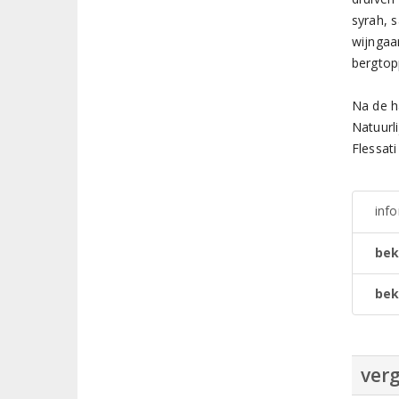
syrah, 
wijngaa
bergtop
Na de h
Natuurli
Flessati
inf
bek
bek
verg