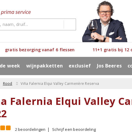
gratis bezorging vanaf 6 flessen
11+1 gratis bij 12
 de week
wijnpakketten
exclusief
Jos Beeres
c
Rood
Viña Falernia Elqui Valley Carmenère Reserva
ña Falernia Elqui Valley 
22
2 beoordelingen
Schrijf een beoordeling