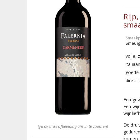
Rijp
smaa
Smaakp
Smeuïg,
volle, 
italiaa
goede 
direct 
Een gew
Een wij
wijnlief
De drui
(ga over de afbeelding om in te zoomen)
gedurend
komen. 