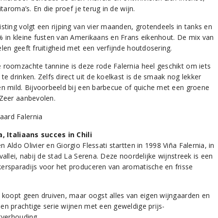
uitaroma’s. En die proef je terug in de wijn.
isting volgt een rijping van vier maanden, grotendeels in tanks en
% in kleine fusten van Amerikaans en Frans eikenhout. De mix van
len geeft fruitigheid met een verfijnde houtdosering.
 roomzachte tannine is deze rode Falernia heel geschikt om iets
te drinken. Zelfs direct uit de koelkast is de smaak nog lekker
en mild. Bijvoorbeeld bij een barbecue of quiche met een groene
 Zeer aanbevolen.
a, Italiaans succes in Chili
 Aldo Olivier en Giorgio Flessati startten in 1998 Viña Falernia, in
vallei, nabij de stad La Serena. Deze noordelijke wijnstreek is een
ersparadijs voor het produceren van aromatische en frisse
a koopt geen druiven, maar oogst alles van eigen wijngaarden en
en prachtige serie wijnen met een geweldige prijs-
tverhouding.