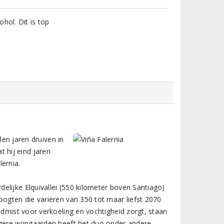
hol. Dit is top
len jaren druiven in
at hij eind jaren
ernia.
elijke Elquivallei (550 kilometer boven Santiago)
oogten die variëren van 350 tot maar liefst 2070
ndmist voor verkoeling en vochtigheid zorgt, staan
ogere wijngaarden heeft het duo onder andere