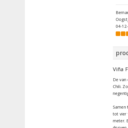
Bernar
Oogstj
04-12
prod
Viña F
De van o
Chili. Z
negenti
Samen t
tot vie
meter. 
druiven