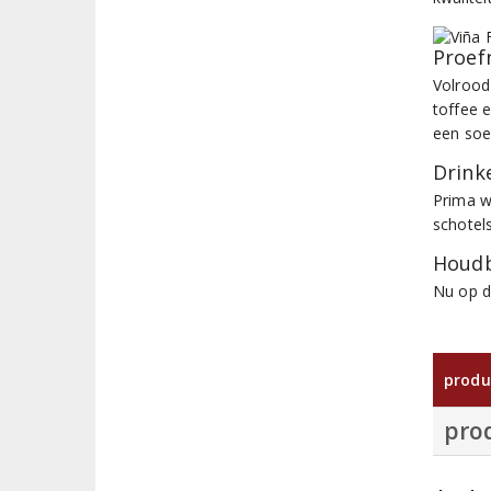
Proef
Volrood
toffee 
een soe
Drinke
Prima w
schotels
Houdb
Nu op d
produ
pro