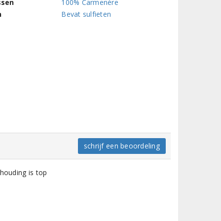
ssen
100% Carmenère
n
Bevat sulfieten
schrijf een beoordeling
erhouding is top