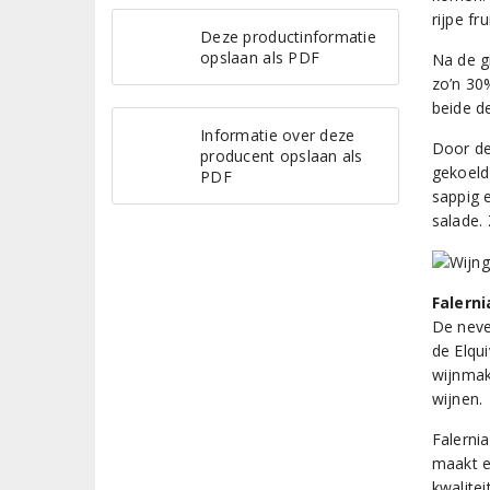
rijpe fr
Deze productinformatie
opslaan als PDF
Na de g
zo’n 30
beide de
Informatie over deze
Door de
producent opslaan als
gekoeld 
PDF
sappig 
salade.
Falerni
De neven
de Elqui
wijnmak
wijnen.
Falerni
maakt e
kwalitei