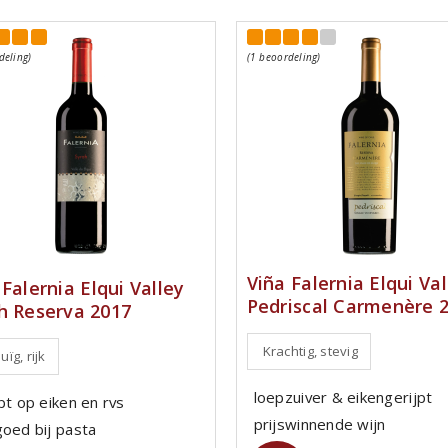
deling)
(1 beoordeling)
Viña Falernia Elqui Val
 Falernia Elqui Valley
Pedriscal Carmenère 
h Reserva 2017
Krachtig, stevig
ïg, rijk
loepzuiver & eikengerijpt
pt op eiken en rvs
prijswinnende wijn
goed bij pasta