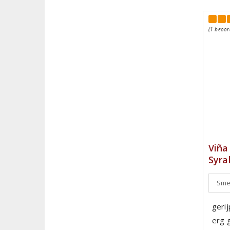
(1 beoor
Viña
Syra
Smeu
gerij
erg 