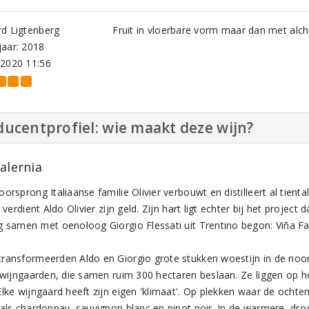
d Ligtenberg
Fruit in vloerbare vorm maar dan met alcho
aar: 2018
-2020 11:56
ucentprofiel: wie maakt deze wijn?
alernia
orsprong Italiaanse familie Olivier verbouwt en distilleert al tiental
o verdient Aldo Olivier zijn geld. Zijn hart ligt echter bij het project d
g samen met oenoloog Giorgio Flessati uit Trentino begon: Viña Fal
ransformeerden Aldo en Giorgio grote stukken woestijn in de noord
r wijngaarden, die samen ruim 300 hectaren beslaan. Ze liggen op h
Elke wijngaard heeft zijn eigen 'klimaat'. Op plekken waar de ochte
 als chardonnay, sauvignon blanc en pinot noir. In de warmere, dr