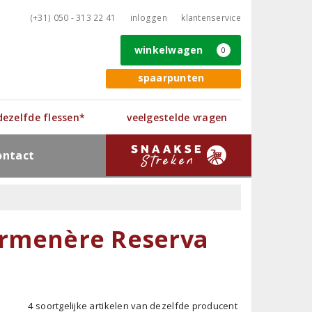
(+31) 050 - 313 22 41
inloggen
klantenservice
winkelwagen
0
spaarpunten
 dezelfde flessen*
veelgestelde vragen
ontact
Carmenère Reserva
4 soortgelijke artikelen van dezelfde producent