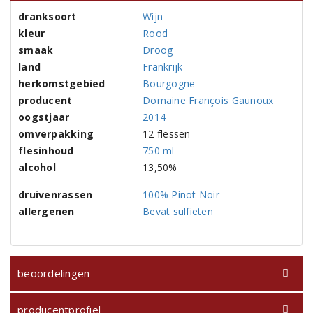
dranksoort
Wijn
kleur
Rood
smaak
Droog
land
Frankrijk
herkomstgebied
Bourgogne
producent
Domaine François Gaunoux
oogstjaar
2014
omverpakking
12 flessen
flesinhoud
750 ml
alcohol
13,50%
druivenrassen
100% Pinot Noir
allergenen
Bevat sulfieten
beoordelingen
producentprofiel