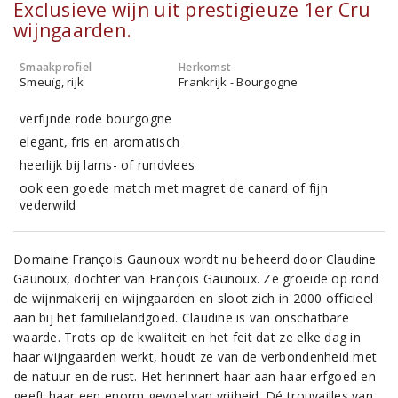
Exclusieve wijn uit prestigieuze 1er Cru
wijngaarden.
Smaakprofiel
Herkomst
Smeuïg, rijk
Frankrijk - Bourgogne
verfijnde rode bourgogne
elegant, fris en aromatisch
heerlijk bij lams- of rundvlees
ook een goede match met magret de canard of fijn
vederwild
Domaine François Gaunoux wordt nu beheerd door Claudine
Gaunoux, dochter van François Gaunoux. Ze groeide op rond
de wijnmakerij en wijngaarden en sloot zich in 2000 officieel
aan bij het familielandgoed. Claudine is van onschatbare
waarde. Trots op de kwaliteit en het feit dat ze elke dag in
haar wijngaarden werkt, houdt ze van de verbondenheid met
de natuur en de rust. Het herinnert haar aan haar erfgoed en
geeft haar een enorm gevoel van vrijheid. Dé trouvailles van