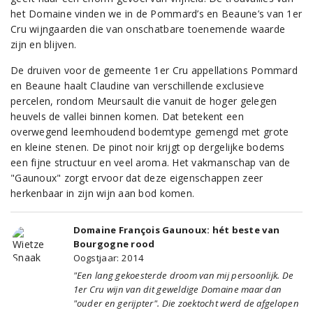
het Domaine vinden we in de Pommard’s en Beaune’s van 1er
Cru wijngaarden die van onschatbare toenemende waarde
zijn en blijven.
De druiven voor de gemeente 1er Cru appellations Pommard
en Beaune haalt Claudine van verschillende exclusieve
percelen, rondom Meursault die vanuit de hoger gelegen
heuvels de vallei binnen komen. Dat betekent een
overwegend leemhoudend bodemtype gemengd met grote
en kleine stenen. De pinot noir krijgt op dergelijke bodems
een fijne structuur en veel aroma. Het vakmanschap van de
"Gaunoux" zorgt ervoor dat deze eigenschappen zeer
herkenbaar in zijn wijn aan bod komen.
Domaine François Gaunoux: hét beste van
Bourgogne rood
Oogstjaar: 2014
"Een lang gekoesterde droom van mij persoonlijk. De
1er Cru wijn van dit geweldige Domaine maar dan
"ouder en gerijpter". Die zoektocht werd de afgelopen