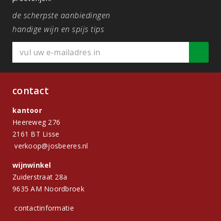
de scherpste aanbiedingen
handige wijn en spijs tips
contact
kantoor
Heereweg 276
2161 BT Lisse
verkoop@josbeeres.nl
wijnwinkel
Zuiderstraat 28a
9635 AM Noordbroek
contactinformatie