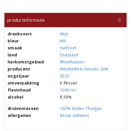
productinformatie
dranksoort
Wijn
kleur
Wit
smaak
Halfzoet
land
Duitsland
herkomstgebied
Rheinhessen
producent
Weinkellerei Kessler-Zink
oogstjaar
2025
omverpakking
6 flessen
flesinhoud
1000 ml
alcohol
8,50%
druivenrassen
100% Müller-Thurgau
allergenen
Bevat sulfieten