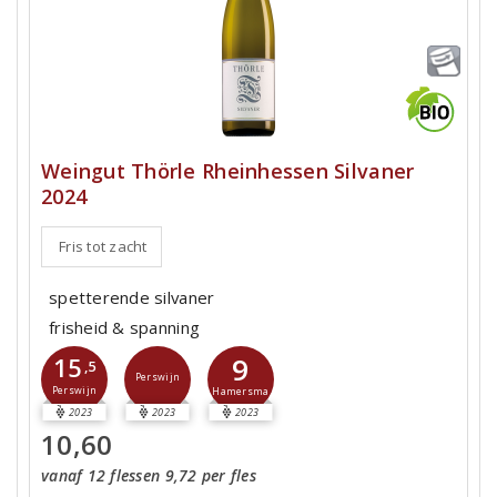
Weingut Thörle Rheinhessen Silvaner
2024
Fris tot zacht
spetterende silvaner
frisheid & spanning
9
15
,5
Perswijn
Perswijn
Hamersma
2023
2023
2023
10,60
vanaf 12 flessen 9,72 per fles