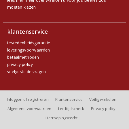
lees hier meer over waarom u voor Jos Beeres zou
moeten kiezen.
klantenservice
tevredenheidsgarantie
leveringsvoorwaarden
betaalmethoden
privacy policy
veelgestelde vragen
Inloggen of registreren
Klantenservice
Veilig winkelen
Algemene voorwaarden
Leeftijdscheck
Privacy policy
Herroepingsrecht