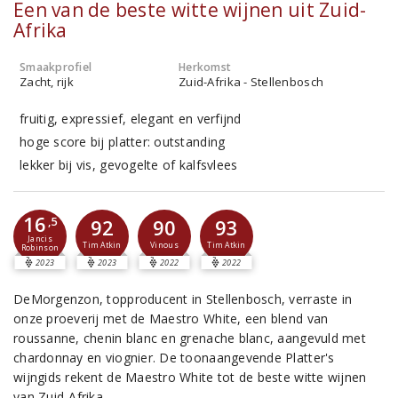
Een van de beste witte wijnen uit Zuid-
Afrika
Smaakprofiel
Herkomst
Zacht, rijk
Zuid-Afrika - Stellenbosch
fruitig, expressief, elegant en verfijnd
hoge score bij platter: outstanding
lekker bij vis, gevogelte of kalfsvlees
16
,5
92
90
93
Jancis
Tim Atkin
Vinous
Tim Atkin
Robinson
2023
2023
2022
2022
DeMorgenzon, topproducent in Stellenbosch, verraste in
onze proeverij met de Maestro White, een blend van
roussanne, chenin blanc en grenache blanc, aangevuld met
chardonnay en viognier. De toonaangevende Platter's
wijngids rekent de Maestro White tot de beste witte wijnen
van Zuid-Afrika.