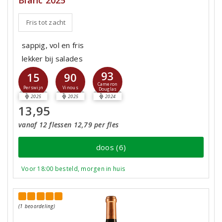
Blanc 2025
Fris tot zacht
sappig, vol en fris
lekker bij salades
93
15
90
Cameron
Perswijn
Vinous
Douglas
2025
2025
2024
13,95
vanaf 12 flessen 12,79 per fles
doos (6)
Voor 18:00 besteld, morgen in huis
(1 beoordeling)