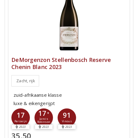
DeMorgenzon Stellenbosch Reserve
Chenin Blanc 2023
Zacht, rijk
zuid-afrikaanse klasse
luxe & eikengerijpt
17
17
+
91
Jancis
Perswijn
Vinous
Robinson
2023
2023
2023
35,50