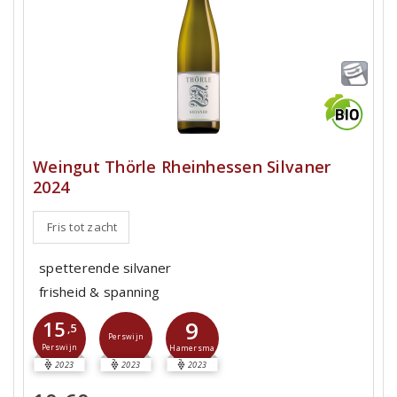
Weingut Thörle Rheinhessen Silvaner
2024
Fris tot zacht
spetterende silvaner
frisheid & spanning
9
15
,5
Perswijn
Perswijn
Hamersma
2023
2023
2023