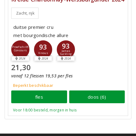
Zacht, rijk
duitse premier cru
met bourgondische allure
93
93
Proefschrift
Concours
James
Vinous
Suckling
2024
2024
2024
21,30
vanaf 12 flessen 19,53 per fles
Beperkt beschikbaar
fles
doos (6)
Voor 18:00 besteld, morgen in huis