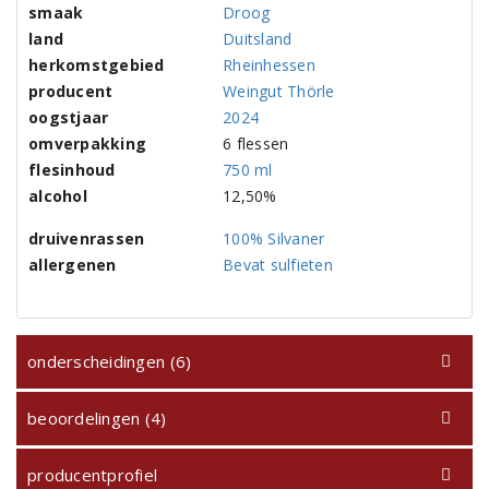
smaak
Droog
land
Duitsland
herkomstgebied
Rheinhessen
producent
Weingut Thörle
oogstjaar
2024
omverpakking
6 flessen
flesinhoud
750 ml
alcohol
12,50%
druivenrassen
100% Silvaner
allergenen
Bevat sulfieten
onderscheidingen (6)
beoordelingen (4)
producentprofiel