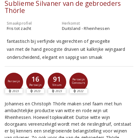
Sublieme Silvaner van de gebroeders
Thörle
Smaakprofiel
Herkomst
Fris tot zacht
Duitsland - Rheinhessen
fantastisch bij verfijnde visgerechten of gevogelte
van met de hand geoogste druiven uit kalkrijke wijngaard
onderscheidend, elegant en sappig van smaak
16
91
Perswijn
Perswijn
Concours
Perswijn
Vinum
2023
2023
2023
2022
Johannes en Christoph Thörle maken snel faam met hun
ambachtelijke productie van witte en rode wijn uit
Rheinhessen. Hoewel topkwaliteit Duitse witte wijn
doorgaans vereenzelvigd wordt met de rieslingdruif, ontstaat
er bij kenners een snelgroeiende belangstelling voor wijnen
van silvaner. Zo ook voor die van de gebroeders Thörle.