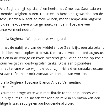
lla Sughera ligt 'op stand' en heeft met Ornellaia, Sassicaia en
roemde ‘Bolgheri’-buren. De streek is beroemd geworden om de
ische, Bordeaux-achtige rode wijnen, maar Campo Alla Sughera
ok een exclusieve witte gemaakt van de in Toscane veel
ante vermentinodruif.
i, met de nabijheid van de Middellandse Zee, blijkt een uitstekend
 te hebben voor topkwaliteit wit. De druiven worden eind augustus
ig en in de vroege en koele ochtend geplukt en daarna op koele
uur vergist in roestvrijstalen tanks. Dit is een bijzondere
t mediterrane witte wijn, die door zijn frisheid en smaakstructuur
st aan tafel maar ook zomaar gedronken kan worden.
notitie
d geurende droge witte wijn met florale tonen en nuances van
 rijp geel fruit. De smaak zet rond en mild in en ontwikkelt een
htige frisse, sappige en aanhoudende afdronk.