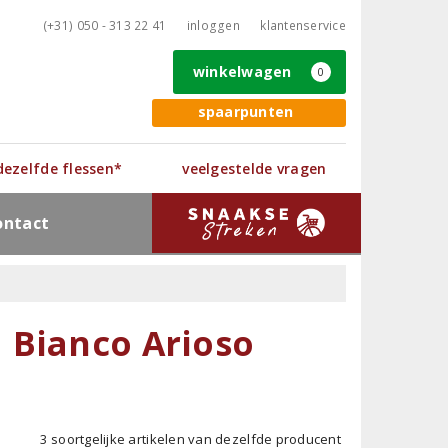
(+31) 050 - 313 22 41
inloggen
klantenservice
winkelwagen
0
spaarpunten
 dezelfde flessen*
veelgestelde vragen
ontact
 Bianco Arioso
3 soortgelijke artikelen van dezelfde producent