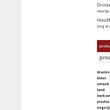
Drinke
Heerlijk
Houdb
Jong al
produ
pro
dranks
kleur
smaak
land
herkom
produc
oogstj