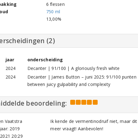
pakking
6 flessen
houd
750 ml
l
13,00%
erscheidingen (2)
jaar
onderscheiding
2024
Decanter | 91/100 | A gloriously fresh white
2024
Decanter | James Button – juni 2025: 91/100 punten |
between juicy gulpability and complexity
iddelde beoordeling:
n Vaatstra
Ik kende de vermentinodruif niet, maar d
aar: 2019
meer vraagt! Aanbevolen!
-2021 20:29