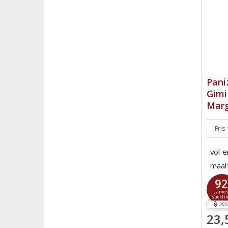
Pani
Gimi
Marg
Fris
vol 
maalt
9
Jame
Suckli
202
23,