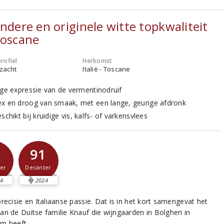
ondere en originele witte topkwaliteit
Toscane
rofiel
Herkomst
 zacht
Italië - Toscane
ige expressie van de vermentinodruif
x en droog van smaak, met een lange, geurige afdronk
schikt bij kruidige vis, kalfs- of varkensvlees
1
91
er
Decanter
4
2024
recisie en Italiaanse passie. Dat is in het kort samengevat het
an de Duitse familie Knauf die wijngaarden in Bolgheri in
m heeft.