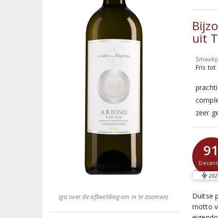
Bijz
uit 
Smaakp
Fris tot
pracht
comple
zeer ge
9
Decant
202
Duitse p
(ga over de afbeelding om in te zoomen)
motto v
eigendo