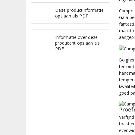
Deze productinformatie
Campo A
opslaan als PDF
Gaja be
fantast
maakt o
Informatie over deze
aangepl
producent opslaan als
PDF
Bolgher
terroir
handmat
temperat
kwalitei
goed pa
Proef
Verfijn
toast en
evenwic