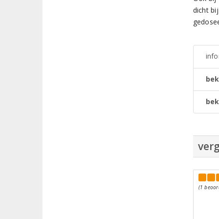
dicht b
gedosee
inf
bek
bek
verg
(1 beoor