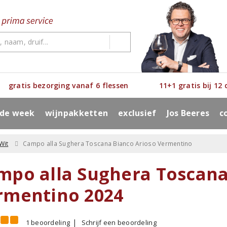
gratis bezorging vanaf 6 flessen
11+1 gratis bij 12
 de week
wijnpakketten
exclusief
Jos Beeres
c
Wit
Campo alla Sughera Toscana Bianco Arioso Vermentino
mpo alla Sughera Toscana
rmentino 2024
1 beoordeling
Schrijf een beoordeling