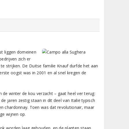
ust liggen domeinen
edrijven zich er
 te strijken. De Duitse familie Knauf durfde het aan
rste oogst was in 2001 en al snel kregen de
 de winter de kou verzacht – gaat heel ver terug:
e jaren zestig staan in dit deel van Italië typisch
en chardonnay. Toen was dat revolutionair, maar
ige wijnen op.
stok worden laag gehouden, en de planten staan