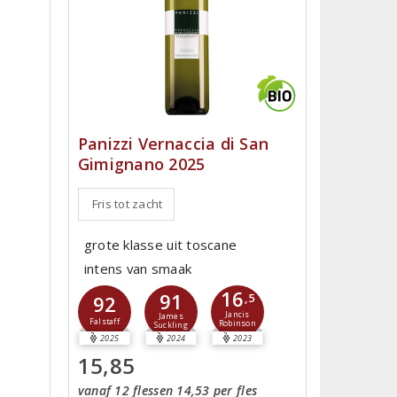
a
Panizzi Vernaccia di San
Gimignano 2025
Fris tot zacht
grote klasse uit toscane
intens van smaak
16
91
92
,5
Jancis
James
Falstaff
Robinson
Suckling
2025
2024
2023
15,85
vanaf 12 flessen 14,53 per fles