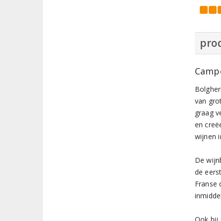
prod
Campo
Bolgher
van grot
graag ve
en creë
wijnen 
De wijn
de eerst
Franse 
inmidde
Ook bij