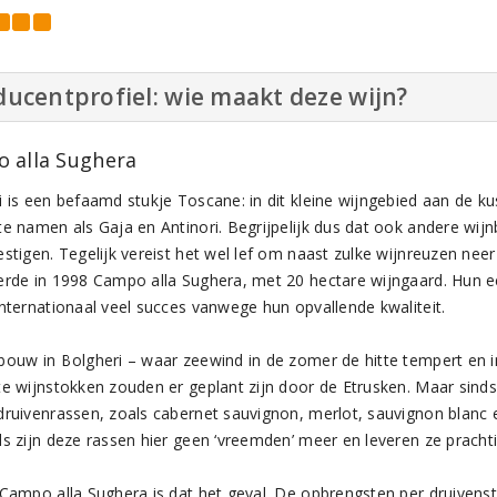
ucentprofiel: wie maakt deze wijn?
 alla Sughera
i is een befaamd stukje Toscane: in dit kleine wijngebied aan de k
e namen als Gaja en Antinori. Begrijpelijk dus dat ook andere wijnb
stigen. Tegelijk vereist het wel lef om naast zulke wijnreuzen neer
erde in 1998 Campo alla Sughera, met 20 hectare wijngaard. Hun ee
internationaal veel succes vanwege hun opvallende kwaliteit.
bouw in Bolgheri – waar zeewind in de zomer de hitte tempert en in
e wijnstokken zouden er geplant zijn door de Etrusken. Maar sinds d
druivenrassen, zoals cabernet sauvignon, merlot, sauvignon blanc 
ls zijn deze rassen hier geen ‘vreemden’ meer en leveren ze pracht
 Campo alla Sughera is dat het geval. De opbrengsten per druiven