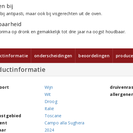
n bij
 bij antipasti, maar ook bij visgerechten uit de oven.
aarheid
 prima op dronk en gemakkelijk tot drie jaar na oogst houdbaar.
ctinformatie
onderscheidingen
beoordelingen
produce
ductinformatie
oort
Wijn
druivenra
Wit
allergene
Droog
Italië
stgebied
Toscane
ent
Campo alla Sughera
aar
2024