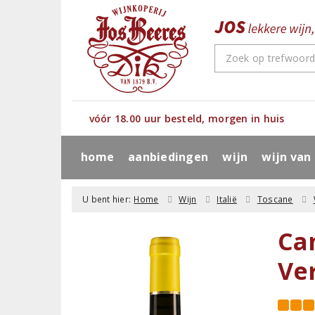
vóór 18.00 uur besteld, morgen in huis
home
aanbiedingen
wijn
wijn van
U bent hier:
Home
Wijn
Italië
Toscane
Ca
Ve