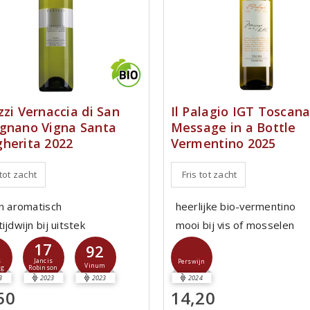
zzi Vernaccia di San
Il Palagio IGT Toscan
gnano Vigna Santa
Message in a Bottle
herita 2022
Vermentino 2025
 tot zacht
Fris tot zacht
en aromatisch
heerlijke bio-vermentino
ijdwijn bij uitstek
mooi bij vis of mosselen
2
17
92
s
Jancis
Perswijn
Vinum
ng
Robinson
3
2023
2023
2024
50
14,20