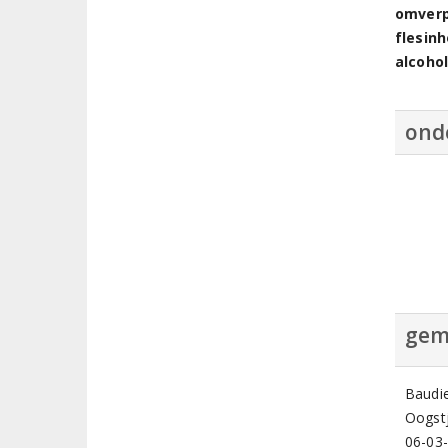
omver
flesin
alcoho
ond
gem
Baudie
Oogstj
06-03