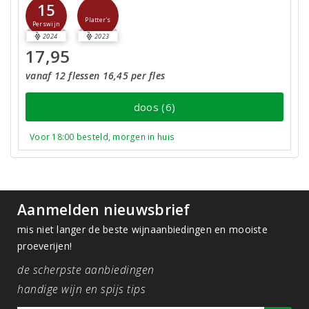
15
Platter's
Perswijn
2024
2023
17,95
vanaf 12 flessen 16,45 per fles
doos (6)
Voor 18:00 besteld, morgen in huis
Aanmelden nieuwsbrief
mis niet langer de beste wijnaanbiedingen en mooiste
proeverijen!
de scherpste aanbiedingen
handige wijn en spijs tips