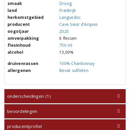
smaak
Droog
land
Frankrijk
herkomstgebied
Languedoc
producent
Cave Sieur d'Arques
oogstjaar
2020
omverpakking
6 flessen
flesinhoud
750 ml
alcohol
13,00%
druivenrassen
100% Chardonnay
allergenen
Bevat sulfieten
onderscheidingen (1)
beoordelingen
producentprofiel