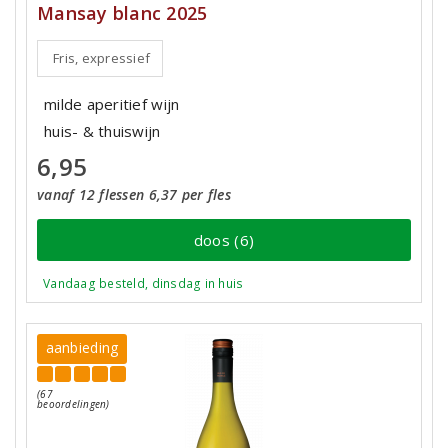
Mansay blanc 2025
Fris, expressief
milde aperitief wijn
huis- & thuiswijn
6,95
vanaf 12 flessen 6,37 per fles
doos (6)
Vandaag besteld, dinsdag in huis
aanbieding
(67
beoordelingen)