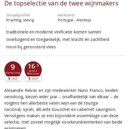
De topselectie van de twee wijnmakers
Smaakprofiel
Herkomst
Krachtig, stevig
Portugal - Alentejo
traditionele en moderne vinificatie komen samen
overtuigend en toegankelijk, met kracht én zachtheid
mooi bij geroosterd vlees
16
9
,5
Jancis
Hamersma
Robinson
2023
2022
Alexandre Relvas en zijn medewerker Nuno Franco, beiden
oenoloog, kiezen ieder jaar – onafhankelijk van elkaar – de
volgens hen allerbeste vaten wijn van de touriga
nacional, syrah, alicante bouschet en cabernet sauvignon.
Vervolgens maken ze een bijzondere assemblage van deze
selectie, met zoveel mogelijk voorkeurskenmerken van beide
wijnmakers.