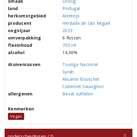
smaak
Droog
land
Portugal
herkomstgebied
Alentejo
producent
Herdade de São Miguel
oogstjaar
2023
omverpakking
6 flessen
flesinhoud
750 ml
alcohol
14,00%
druivenrassen
Touriga Nacional
Syrah
Alicante Bouschet
Cabernet Sauvignon
allergenen
Bevat sulfieten
Kenmerken
Vegan
onderscheidingen (2)