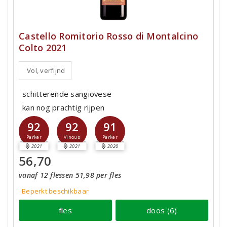
Castello Romitorio Rosso di Montalcino
Colto 2021
Vol, verfijnd
schitterende sangiovese
kan nog prachtig rijpen
92
92
91
Parker
Vinous
Parker
2021
2021
2020
56,70
vanaf 12 flessen 51,98 per fles
Beperkt beschikbaar
fles
doos (6)