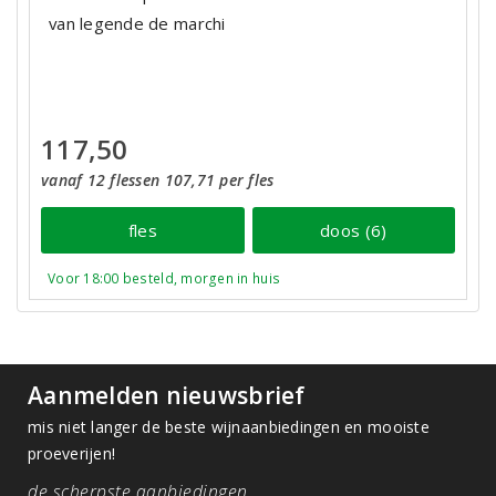
van legende de marchi
117,50
vanaf 12 flessen 107,71 per fles
fles
doos (6)
Voor 18:00 besteld, morgen in huis
Aanmelden nieuwsbrief
mis niet langer de beste wijnaanbiedingen en mooiste
proeverijen!
de scherpste aanbiedingen