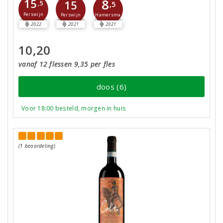
8
15
15
,5
,5
Perswijn
Hamersma
Perswijn
2022
2021
2021
10,20
vanaf 12 flessen 9,35 per fles
doos (6)
Voor 18:00 besteld, morgen in huis
(1 beoordeling)