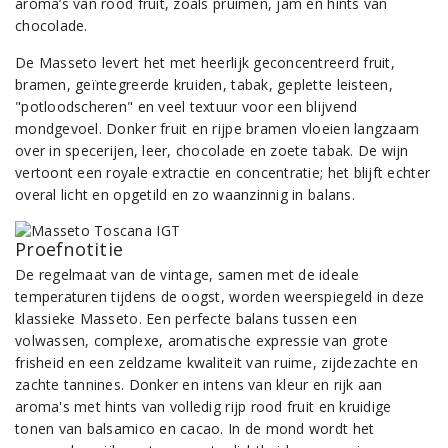
aroma’s van rood fruit, zoals pruimen, jam en hints van
chocolade.
De Masseto levert het met heerlijk geconcentreerd fruit,
bramen, geïntegreerde kruiden, tabak, geplette leisteen,
"potloodscheren" en veel textuur voor een blijvend
mondgevoel. Donker fruit en rijpe bramen vloeien langzaam
over in specerijen, leer, chocolade en zoete tabak. De wijn
vertoont een royale extractie en concentratie; het blijft echter
overal licht en opgetild en zo waanzinnig in balans.
Proefnotitie
De regelmaat van de vintage, samen met de ideale
temperaturen tijdens de oogst, worden weerspiegeld in deze
klassieke Masseto. Een perfecte balans tussen een
volwassen, complexe, aromatische expressie van grote
frisheid en een zeldzame kwaliteit van ruime, zijdezachte en
zachte tannines. Donker en intens van kleur en rijk aan
aroma's met hints van volledig rijp rood fruit en kruidige
tonen van balsamico en cacao. In de mond wordt het