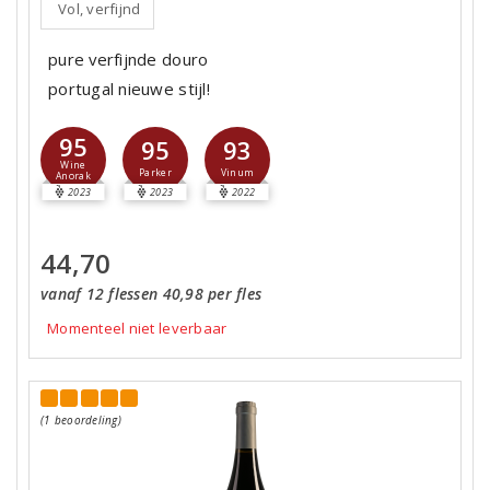
Vol, verfijnd
pure verfijnde douro
portugal nieuwe stijl!
95
95
93
Wine
Parker
Vinum
Anorak
2023
2023
2022
44,70
vanaf 12 flessen 40,98 per fles
Momenteel niet leverbaar
(1 beoordeling)