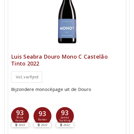
Luis Seabra Douro Mono C Castelão
Tinto 2022
Vol, verfijnd
Bijzondere monocépage uit de Douro
93
93
93
Wine
James
Parker
Anorak
Suckling
2023
2023
2022