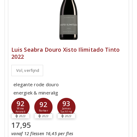
Luis Seabra Douro Xisto Ilimitado Tinto
2022
Vol, verfijnd
elegante rode douro
energiek & mineralig
92
93
92
Wine
James
Parker
Anorak
Suckling
2023
2023
2023
17,95
vanaf 12 flessen 16,45 per fles