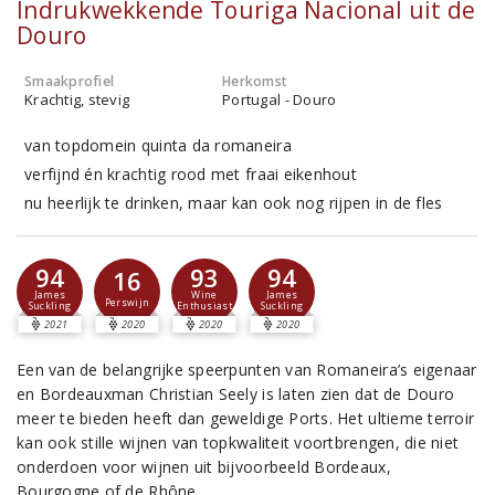
Indrukwekkende Touriga Nacional uit de
Douro
Smaakprofiel
Herkomst
Krachtig, stevig
Portugal - Douro
van topdomein quinta da romaneira
verfijnd én krachtig rood met fraai eikenhout
nu heerlijk te drinken, maar kan ook nog rijpen in de fles
94
93
94
16
James
Wine
James
Perswijn
Suckling
Enthusiast
Suckling
2021
2020
2020
2020
Een van de belangrijke speerpunten van Romaneira’s eigenaar
en Bordeauxman Christian Seely is laten zien dat de Douro
meer te bieden heeft dan geweldige Ports. Het ultieme terroir
kan ook stille wijnen van topkwaliteit voortbrengen, die niet
onderdoen voor wijnen uit bijvoorbeeld Bordeaux,
Bourgogne of de Rhône.