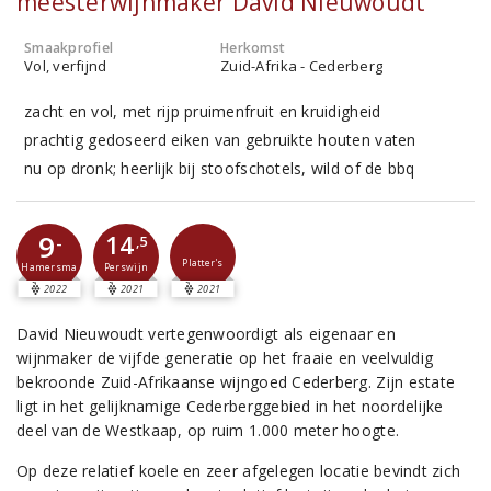
meesterwijnmaker David Nieuwoudt
Smaakprofiel
Herkomst
Vol, verfijnd
Zuid-Afrika - Cederberg
zacht en vol, met rijp pruimenfruit en kruidigheid
prachtig gedoseerd eiken van gebruikte houten vaten
nu op dronk; heerlijk bij stoofschotels, wild of de bbq
9
14
-
,5
Platter's
Perswijn
Hamersma
2022
2021
2021
David Nieuwoudt vertegenwoordigt als eigenaar en
wijnmaker de vijfde generatie op het fraaie en veelvuldig
bekroonde Zuid-Afrikaanse wijngoed Cederberg. Zijn estate
ligt in het gelijknamige Cederberggebied in het noordelijke
deel van de Westkaap, op ruim 1.000 meter hoogte.
Op deze relatief koele en zeer afgelegen locatie bevindt zich