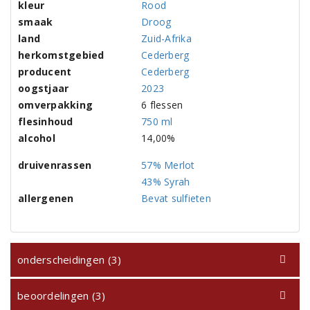
kleur
Rood
smaak
Droog
land
Zuid-Afrika
herkomstgebied
Cederberg
producent
Cederberg
oogstjaar
2023
omverpakking
6 flessen
flesinhoud
750 ml
alcohol
14,00%
druivenrassen
57% Merlot
43% Syrah
allergenen
Bevat sulfieten
onderscheidingen (3)
beoordelingen (3)