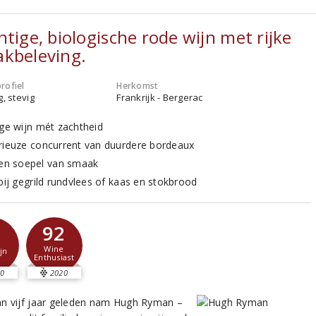
htige, biologische rode wijn met rijke
kbeleving.
rofiel
Herkomst
g, stevig
Frankrijk - Bergerac
ige wijn mét zachtheid
rieuze concurrent van duurdere bordeaux
 en soepel van smaak
 bij gegrild rundvlees of kaas en stokbrood
92
Wine
jn
Enthusiast
0
2020
n vijf jaar geleden nam Hugh Ryman –