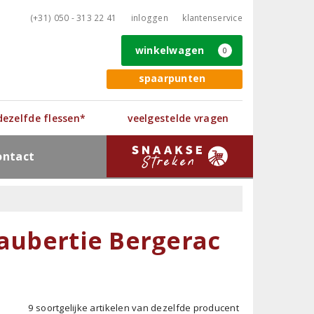
(+31) 050 - 313 22 41
inloggen
klantenservice
winkelwagen
0
spaarpunten
 dezelfde flessen*
veelgestelde vragen
ontact
Jaubertie Bergerac
9 soortgelijke artikelen van dezelfde producent