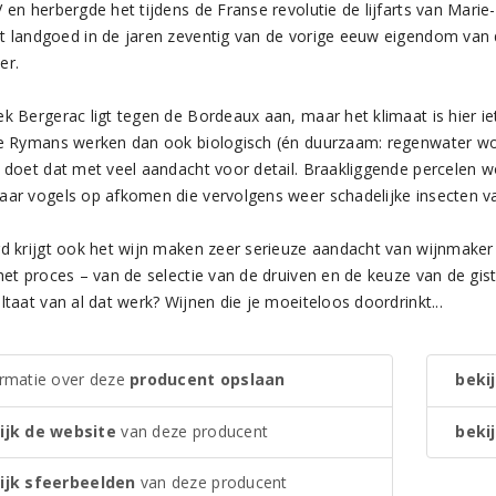
V en herbergde het tijdens de Franse revolutie de lijfarts van Mar
t landgoed in de jaren zeventig van de vorige eeuw eigendom van 
er.
ek Bergerac ligt tegen de Bordeaux aan, maar het klimaat is hier ie
De Rymans werken dan ook biologisch (én duurzaam: regenwater wor
n doet dat met veel aandacht voor detail. Braakliggende percelen 
aar vogels op afkomen die vervolgens weer schadelijke insecten va
rd krijgt ook het wijn maken zeer serieuze aandacht van wijnmaker
het proces – van de selectie van de druiven en de keuze van de gist
ltaat van al dat werk? Wijnen die je moeiteloos doordrinkt...
ormatie over deze
producent opslaan
bekij
ijk de website
van deze producent
bekij
ijk sfeerbeelden
van deze producent