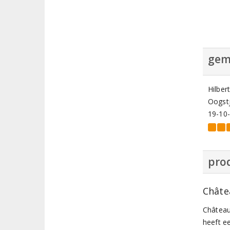
gem
Hilbe
Oogstj
19-10
prod
Châte
Château
heeft e