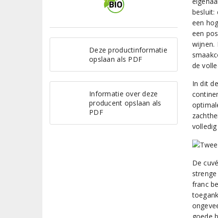
eigenaa
besluit
een hoge
een posi
wijnen.
Deze productinformatie
smaakco
opslaan als PDF
de volle
In dit 
Informatie over deze
contine
producent opslaan als
optimal
PDF
zachthe
volledig
De cuvé
strenge
franc b
toegank
ongevee
goede be