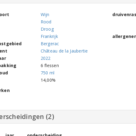
oort
Wijn
druivenra
Rood
Droog
Frankrijk
allergene
stgebied
Bergerac
ent
Château de la Jaubertie
aar
2022
pakking
6 flessen
houd
750 ml
l
14,00%
rken
erscheidingen (2)
jaar
onderscheiding