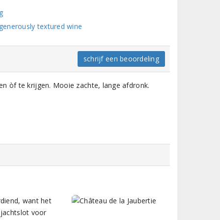
g
generously textured wine
schrijf een beoordeling
n òf te krijgen. Mooie zachte, lange afdronk.
rdiend, want het
jachtslot voor