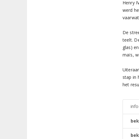
Henry I
werd he
vaarwat
De stre
teelt. 
glas) e
maïs, w
Uiteraa
stap in 
het resu
inf
bek
bek