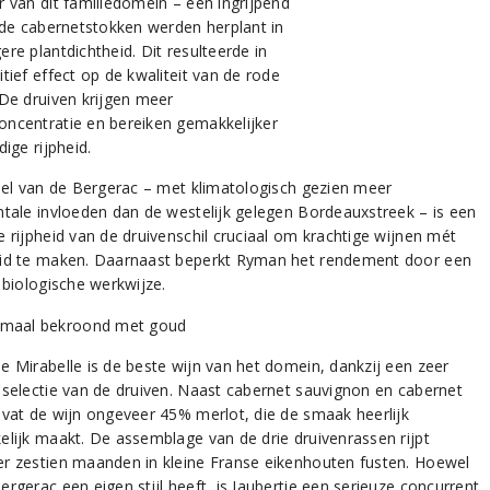
r van dit familiedomein – een ingrijpend
: de cabernetstokken werden herplant in
re plantdichtheid. Dit resulteerde in
tief effect op de kwaliteit van de rode
 De druiven krijgen meer
ncentratie en bereiken gemakkelijker
dige rijpheid.
deel van de Bergerac – met klimatologisch gezien meer
ntale invloeden dan de westelijk gelegen Bordeauxstreek – is een
e rijpheid van de druivenschil cruciaal om krachtige wijnen mét
id te maken. Daarnaast beperkt Ryman het rendement door een
 biologische werkwijze.
e Mirabelle is de beste wijn van het domein, dankzij een zeer
 selectie van de druiven. Naast cabernet sauvignon en cabernet
evat de wijn ongeveer 45% merlot, die de smaak heerlijk
elijk maakt. De assemblage van de drie druivenrassen rijpt
r zestien maanden in kleine Franse eikenhouten fusten. Hoewel
rgerac een eigen stijl heeft, is Jaubertie een serieuze concurrent