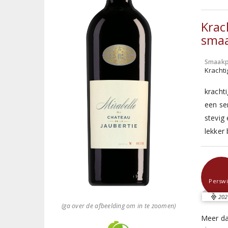
Krac
smaa
Smaakp
Krachti
kracht
een se
stevig
lekker
Perswi
202
(ga over de afbeelding om in te zoomen)
Meer da