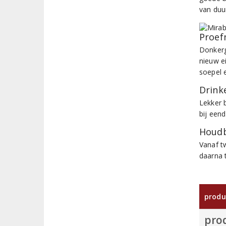
van duu
Proef
Donkerg
nieuw e
soepel e
Drinke
Lekker b
bij een
Houdb
Vanaf t
daarna 
produ
pro