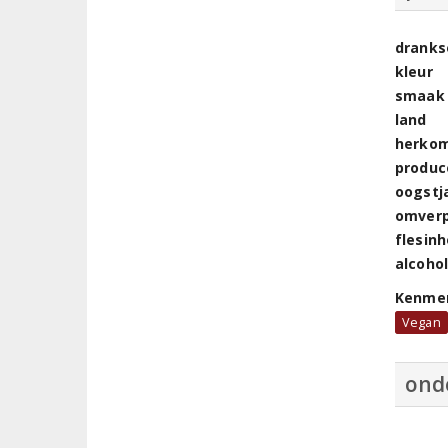
dranks
kleur
smaak
land
herkom
produc
oogstj
omver
flesin
alcoho
Kenme
Vegan
ond