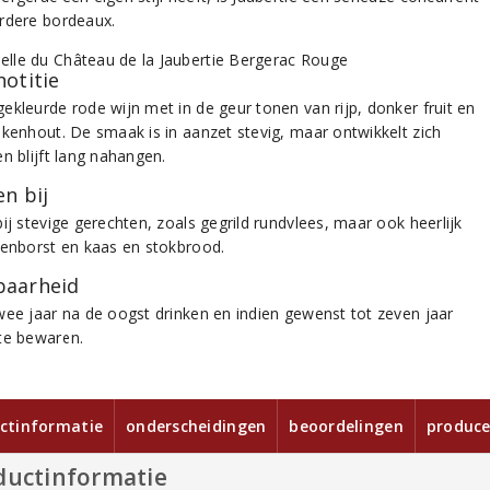
rdere bordeaux.
notitie
ekleurde rode wijn met in de geur tonen van rijp, donker fruit en
ikenhout. De smaak is in aanzet stevig, maar ontwikkelt zich
n blijft lang nahangen.
n bij
ij stevige gerechten, zoals gegrild rundvlees, maar ook heerlijk
denborst en kaas en stokbrood.
aarheid
wee jaar na de oogst drinken en indien gewenst tot zeven jaar
te bewaren.
ctinformatie
onderscheidingen
beoordelingen
produce
ductinformatie