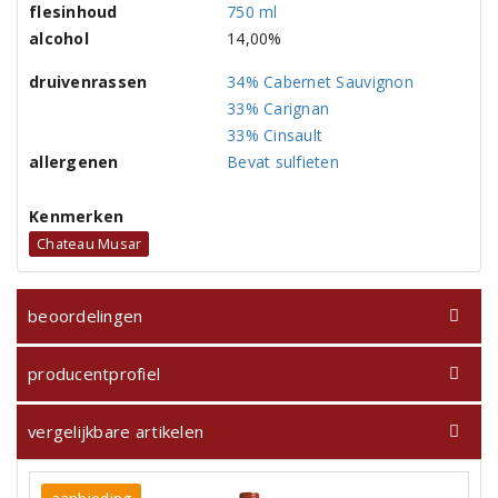
flesinhoud
750 ml
alcohol
14,00%
druivenrassen
34% Cabernet Sauvignon
33% Carignan
33% Cinsault
allergenen
Bevat sulfieten
Kenmerken
Chateau Musar
beoordelingen
producentprofiel
vergelijkbare artikelen