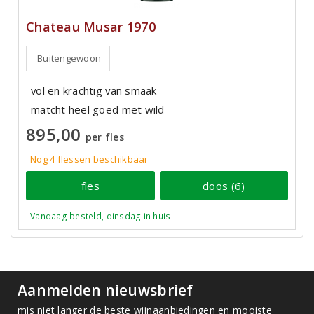
Chateau Musar 1970
Buitengewoon
vol en krachtig van smaak
matcht heel goed met wild
895,00
per fles
Nog 4
flessen
beschikbaar
fles
doos (6)
Vandaag besteld, dinsdag in huis
Aanmelden nieuwsbrief
mis niet langer de beste wijnaanbiedingen en mooiste