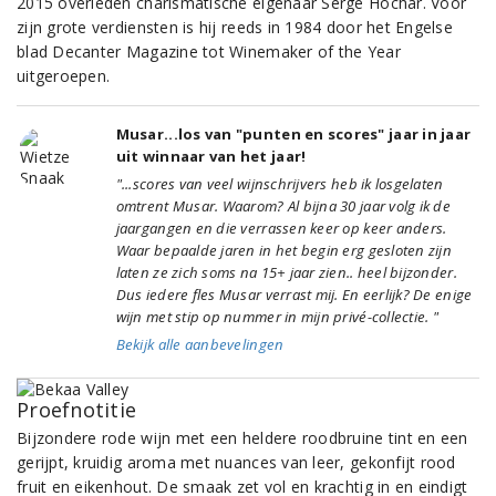
2015 overleden charismatische eigenaar Serge Hochar. Voor
zijn grote verdiensten is hij reeds in 1984 door het Engelse
blad Decanter Magazine tot Winemaker of the Year
uitgeroepen.
Musar...los van "punten en scores" jaar in jaar
uit winnaar van het jaar!
"...scores van veel wijnschrijvers heb ik losgelaten
omtrent Musar. Waarom? Al bijna 30 jaar volg ik de
jaargangen en die verrassen keer op keer anders.
Waar bepaalde jaren in het begin erg gesloten zijn
laten ze zich soms na 15+ jaar zien.. heel bijzonder.
Dus iedere fles Musar verrast mij. En eerlijk? De enige
wijn met stip op nummer in mijn privé-collectie. "
Bekijk alle aanbevelingen
Proefnotitie
Bijzondere rode wijn met een heldere roodbruine tint en een
gerijpt, kruidig aroma met nuances van leer, gekonfijt rood
fruit en eikenhout. De smaak zet vol en krachtig in en eindigt