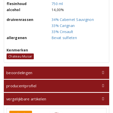
flesinhoud
750 ml
alcohol
14,00%
druivenrassen
34% Cabernet Sauvignon
33% Carignan
33% Cinsault
allergenen
Bevat sulfieten
Kenmerken
Chateau Musar
beoordelingen
producentprofiel
vergelijkbare artikelen