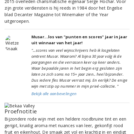
2015 overleden charismatische eigenaar Serge Hochar. Voor
zijn grote verdiensten is hij reeds in 1984 door het Engelse
blad Decanter Magazine tot Winemaker of the Year
uitgeroepen.
Musar...los van "punten en scores" jaar in jaar
uit winnaar van het jaar!
"...scores van veel wijnschrijvers heb ik losgelaten
omtrent Musar. Waarom? Al bijna 30 jaar volg ik de
jaargangen en die verrassen keer op keer anders.
Waar bepaalde jaren in het begin erg gesloten zijn
laten ze zich soms na 15+ jaar zien.. heel bijzonder.
Dus iedere fles Musar verrast mij. En eerlijk? De enige
wijn met stip op nummer in mijn privé-collectie. "
Bekijk alle aanbevelingen
Proefnotitie
Bijzondere rode wijn met een heldere roodbruine tint en een
gerijpt, kruidig aroma met nuances van leer, gekonfijt rood
fruit en eikenhout. De smaak zet vol en krachtig in en eindigt