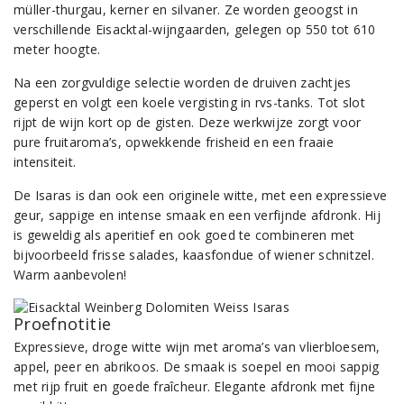
müller-thurgau, kerner en silvaner. Ze worden geoogst in
verschillende Eisacktal-wijngaarden, gelegen op 550 tot 610
meter hoogte.
Na een zorgvuldige selectie worden de druiven zachtjes
geperst en volgt een koele vergisting in rvs-tanks. Tot slot
rijpt de wijn kort op de gisten. Deze werkwijze zorgt voor
pure fruitaroma’s, opwekkende frisheid en een fraaie
intensiteit.
De Isaras is dan ook een originele witte, met een expressieve
geur, sappige en intense smaak en een verfijnde afdronk. Hij
is geweldig als aperitief en ook goed te combineren met
bijvoorbeeld frisse salades, kaasfondue of wiener schnitzel.
Warm aanbevolen!
Proefnotitie
Expressieve, droge witte wijn met aroma’s van vlierbloesem,
appel, peer en abrikoos. De smaak is soepel en mooi sappig
met rijp fruit en goede fraîcheur. Elegante afdronk met fijne