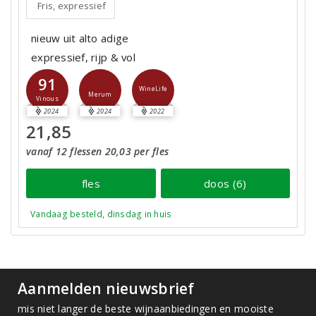
Fris, expressief
nieuw uit alto adige
expressief, rijp & vol
91
WineLife
Merum
Vinous
2024
2024
2022
21,85
vanaf 12 flessen 20,03 per fles
fles
doos (6)
Vandaag besteld, dinsdag in huis
Aanmelden nieuwsbrief
mis niet langer de beste wijnaanbiedingen en mooiste