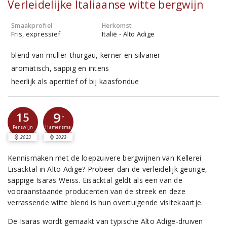
Verleidelijke Italiaanse witte bergwijn
Smaakprofiel
Herkomst
Fris, expressief
Italië - Alto Adige
blend van müller-thurgau, kerner en silvaner
aromatisch, sappig en intens
heerlijk als aperitief of bij kaasfondue
9
15
-
Perswijn
Hamersma
2023
2023
Kennismaken met de loepzuivere bergwijnen van Kellerei
Eisacktal in Alto Adige? Probeer dan de verleidelijk geurige,
sappige Isaras Weiss. Eisacktal geldt als een van de
vooraanstaande producenten van de streek en deze
verrassende witte blend is hun overtuigende visitekaartje.
De Isaras wordt gemaakt van typische Alto Adige-druiven