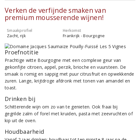
Verken de verfijnde smaken van
premium mousserende wijnen!
Smaakprofiel
Herkomst
Zacht, rijk
Frankrijk - Bourgogne
Proefnotitie
Prachtige witte Bourgogne met een complexe geur van
gekonfijte citroen, appel, perzik, brioche en vuursteen. De
smaak is romig en sappig met puur citrusfruit en opwekkende
zuren. Lange, krijtdroge afdronk met tonen van amandel en
toast.
Drinken bij
Schitterende wijn om zo van te genieten. Ook fraai bij
gegrilde zalm of forel met kruiden, pasta met zeevruchten of
kip uit de oven.
Houdbaarheid
Vanaf 2 jaar drinken; houdbaar tot ten minste 8 jaar na de