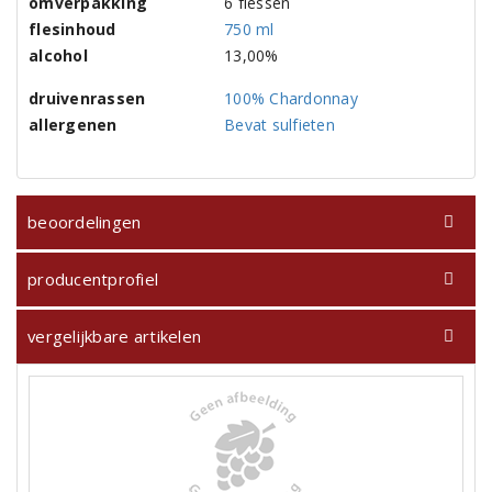
omverpakking
6 flessen
flesinhoud
750 ml
alcohol
13,00%
druivenrassen
100% Chardonnay
allergenen
Bevat sulfieten
beoordelingen
producentprofiel
vergelijkbare artikelen