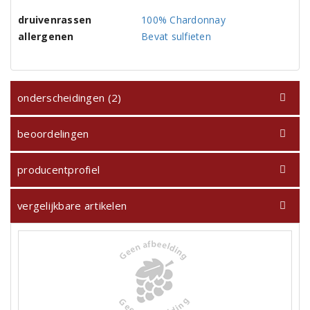
druivenrassen
100% Chardonnay
allergenen
Bevat sulfieten
onderscheidingen (2)
beoordelingen
producentprofiel
vergelijkbare artikelen