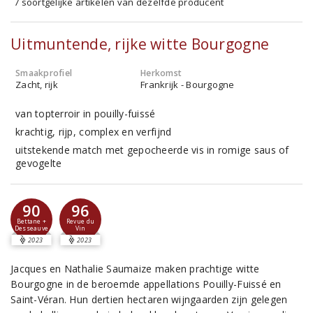
7 soortgelijke artikelen van dezelfde producent
Uitmuntende, rijke witte Bourgogne
Smaakprofiel
Herkomst
Zacht, rijk
Frankrijk - Bourgogne
van topterroir in pouilly-fuissé
krachtig, rijp, complex en verfijnd
uitstekende match met gepocheerde vis in romige saus of
gevogelte
90
96
Bettane +
Revue du
Desseauve
Vin
2023
2023
Jacques en Nathalie Saumaize maken prachtige witte
Bourgogne in de beroemde appellations Pouilly-Fuissé en
Saint-Véran. Hun dertien hectaren wijngaarden zijn gelegen