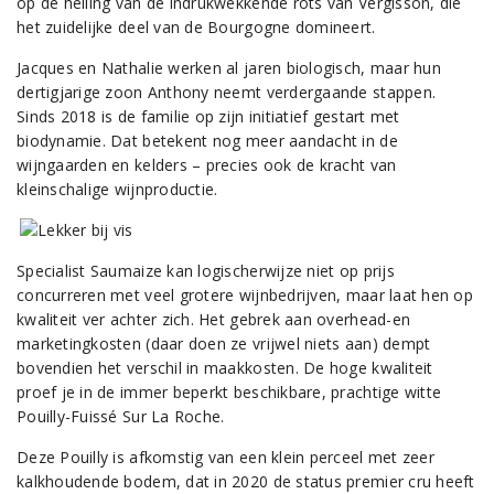
op de helling van de indrukwekkende rots van Vergisson, die
het zuidelijke deel van de Bourgogne domineert.
Jacques en Nathalie werken al jaren biologisch, maar hun
dertigjarige zoon Anthony neemt verdergaande stappen.
Sinds 2018 is de familie op zijn initiatief gestart met
biodynamie. Dat betekent nog meer aandacht in de
wijngaarden en kelders – precies ook de kracht van
kleinschalige wijnproductie.
Specialist Saumaize kan logischerwijze niet op prijs
concurreren met veel grotere wijnbedrijven, maar laat hen op
kwaliteit ver achter zich. Het gebrek aan overhead-en
marketingkosten (daar doen ze vrijwel niets aan) dempt
bovendien het verschil in maakkosten. De hoge kwaliteit
proef je in de immer beperkt beschikbare, prachtige witte
Pouilly-Fuissé Sur La Roche.
Deze Pouilly is afkomstig van een klein perceel met zeer
kalkhoudende bodem, dat in 2020 de status premier cru heeft