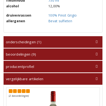
flesinhoud
750 ml
alcohol
12,00%
druivenrassen
100% Pinot Grigio
allergenen
Bevat sulfieten
onderscheidingen (1)
beoordelingen (9)
producentprofiel
vergelijkbare artikelen
(2 beoordelingen)