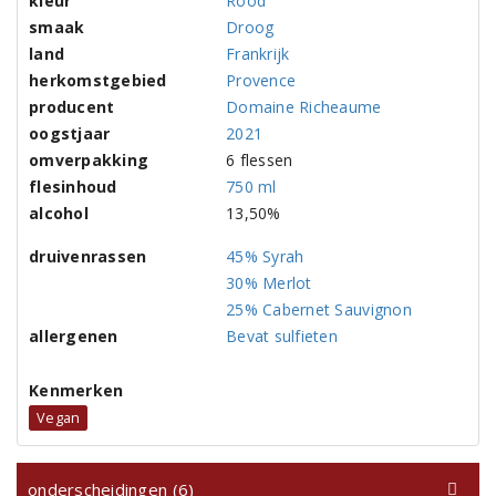
kleur
Rood
smaak
Droog
land
Frankrijk
herkomstgebied
Provence
producent
Domaine Richeaume
oogstjaar
2021
omverpakking
6 flessen
flesinhoud
750 ml
alcohol
13,50%
druivenrassen
45% Syrah
30% Merlot
25% Cabernet Sauvignon
allergenen
Bevat sulfieten
Kenmerken
Vegan
onderscheidingen (6)