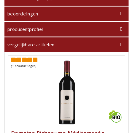
beoordelingen
producentprofiel
vergelijkbare artikelen
(3 beoordelingen)