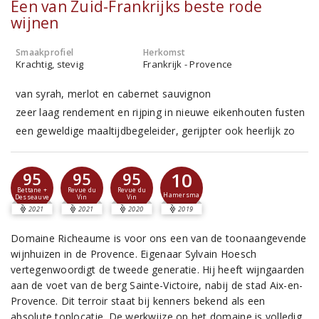
Een van Zuid-Frankrijks beste rode
wijnen
Smaakprofiel
Herkomst
Krachtig, stevig
Frankrijk - Provence
van syrah, merlot en cabernet sauvignon
zeer laag rendement en rijping in nieuwe eikenhouten fusten
een geweldige maaltijdbegeleider, gerijpter ook heerlijk zo
10
95
95
95
Bettane +
Revue du
Revue du
Hamersma
Desseauve
Vin
Vin
2021
2021
2020
2019
Domaine Richeaume is voor ons een van de toonaangevende
wijnhuizen in de Provence. Eigenaar Sylvain Hoesch
vertegenwoordigt de tweede generatie. Hij heeft wijngaarden
aan de voet van de berg Sainte-Victoire, nabij de stad Aix-en-
Provence. Dit terroir staat bij kenners bekend als een
absolute toplocatie. De werkwijze op het domaine is volledig