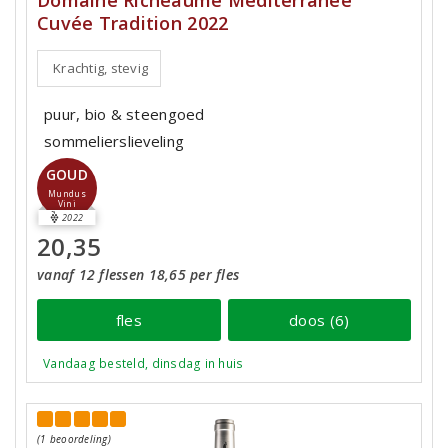
Domaine Richeaume Méditerranée
Cuvée Tradition 2022
Krachtig, stevig
puur, bio & steengoed
sommelierslieveling
GOUD
Mundus
Vini
2022
20,35
vanaf 12 flessen 18,65 per fles
fles
doos (6)
Vandaag besteld, dinsdag in huis
(1 beoordeling)