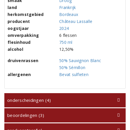
smaak
Droog
land
Frankrijk
herkomstgebied
Bordeaux
producent
Château Lassalle
oogstjaar
2024
omverpakking
6 flessen
flesinhoud
750 ml
alcohol
12,50%
druivenrassen
50% Sauvignon Blanc
50% Sémillon
allergenen
Bevat sulfieten
onderscheidingen (4)
beoordelingen (3)