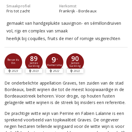
Smaakprofiel
Herkomst
Fris tot zacht
Frankrijk - Bordeaux
gemaakt van handgeplukte sauvignon- en sémillondruiven
vol, rijp en complex van smaak
heerlijk bij coquilles, fruits de mer of romige visgerechten
89
90
9
-
Revue du
Vin
James
James
Hamersma
Suckling
Suckling
2023
2023
2022
2022
De onderbelichte appellation Graves, ten zuiden van de stad
Bordeaux, biedt wijnen die tot de meest koopwaardige in de
Bordeauxstreek behoren. Voor droge, op houten fusten
gelagerde witte wijnen is de streek bij insiders een referentie.
De prachtige witte wijn van Perrine en Fabien Lalanne is een
sprekend voorbeeld van topkwaliteit Graves. De ongeveer
negen hectaren tellende wijngaard voor de witte wijn is voor