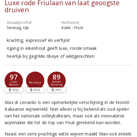
Luxe rode Friulaan van laat geoogste
druiven
Smaakprofiel
Herkomst
Smeuïg, rijk
Italië - Friuli
krachtig, expressief én verfijnd
rijping in eikenhout geeft luxe, ronde smaak
heerlijk bij gegrilde ribeye of wildgerechten
97
89
Luca
James
Perswijn
Maroni
Suckling
2022
2022
2021
Max di Lenardo is een opmerkelijke verschijning in de Noord-
Italiaanse wijnwereld. Niet alleen is hij bekend als oud-speler
van het nationale volleybalteam, maar ook als innovatieve
wijnmaker die tot de top van Friuli gerekend kan worden.
Naast een serie prachtige witte wijnen maakt Max ook enkele