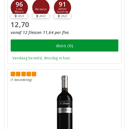
96
91
Luca
James
Perswijn
Maroni
Suckling
2023
2023
2023
12,70
vanaf 12 flessen 11,64 per fles
doos (6)
Vandaag besteld, dinsdag in huis
(1 beoordeling)