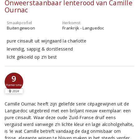
Onweerstaanbaar lenterood van Camille
Ournac
Smaakprofiel
Herkomst
Buitengewoon
Frankrijk - Languedoc
pure cinsault uit wijngaard la charlotte
levendig, sappig & dorstlessend
licht gekoeld op z’n best
9
Hamersma
2024
Camille Ournac heeft zijn geliefde serie cépagewijnen uit de
Languedoc uitgebreid met een briljant nieuw exemplaar: een
pure cinsault. Waar deze oude Zuid-Franse druif eens
verguisd werd vanwege z’n lichte kleur en lage alcoholgehalte,
is ‘ie wat Camille betreft vandaag de dag onmisbaar om
frisse, elegante wijnen te blijven maken in het steeds verder