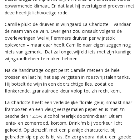
opwarmende klimaat. En dat laat hij overtuigend proeven met
deze heerlijk lichtvoetige rode.
Camille plukt de druiven in wijngaard La Charlotte – vandaar
de naam van de wijn. Overigens zou cinsault volgens de
overleveringen ‘wel vijf emmers druiven per wijnstok’
opleveren – maar daar heeft Camille naar eigen zeggen nog
niets van gemerkt. Dat zal ongetwijfeld iets met zijn kundige
wijngaardbeheer te maken hebben.
Na de handmatige oogst perst Camille meteen de hele
trossen en laat hij het sap vergisten in roestvrijstalen tanks.
Hij bottelt de wijn in een doorzichtige fles, zodat de
flonkerende, granaatrode kleur volop tot z’n recht komt.
La Charlotte heeft een verleidelijke florale geur, smaakt naar
frambozen en een vleug versgemalen peper en is met z’n
bescheiden 12,5% alcohol heerlijk doordrinkbaar. Ultiem
lente- en zomerrood, kortom. Drink ‘m bij voorkeur licht
gekoeld. Op zichzelf, met een plankje charcuterie, bij
gebraden kip op zelfs bij vis. En zorg vooral dat u een goede