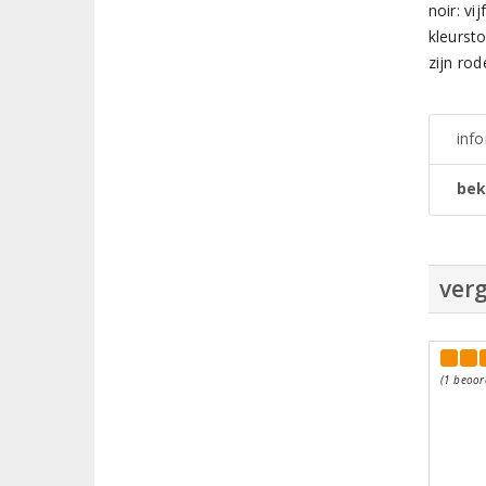
noir: v
kleursto
zijn ro
inf
bek
verg
(1 beoor