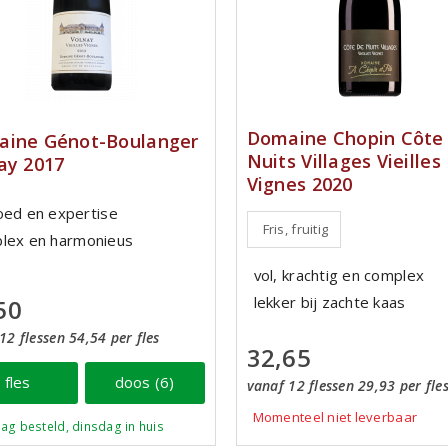
Domaine Chopin Côte
ine Génot-Boulanger
Nuits Villages Vieilles
ay 2017
Vignes 2020
oed en expertise
Fris, fruitig
lex en harmonieus
vol, krachtig en complex
lekker bij zachte kaas
50
12 flessen 54,54 per fles
32,65
fles
doos (6)
vanaf 12 flessen 29,93 per fle
Momenteel niet leverbaar
ag besteld, dinsdag in huis