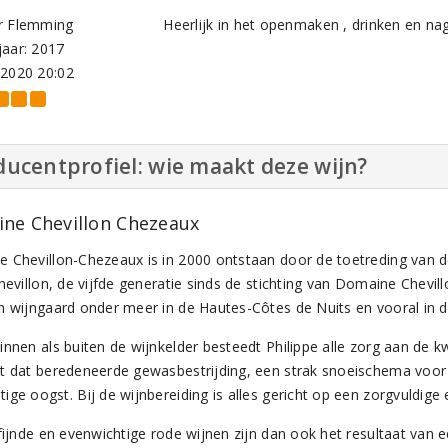
r Flemming
Heerlijk in het openmaken , drinken en na
aar: 2017
-2020 20:02
ucentprofiel: wie maakt deze wijn?
ne Chevillon Chezeaux
 Chevillon-Chezeaux is in 2000 ontstaan door de toetreding van d
Chevillon, de vijfde generatie sinds de stichting van Domaine Chev
n wijngaard onder meer in de Hautes-Côtes de Nuits en vooral in 
nnen als buiten de wijnkelder besteedt Philippe alle zorg aan de kw
t dat beredeneerde gewasbestrijding, een strak snoeischema voo
ige oogst. Bij de wijnbereiding is alles gericht op een zorgvuldige
rfijnde en evenwichtige rode wijnen zijn dan ook het resultaat van 