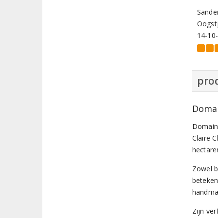
Sande
Oogstj
14-10
prod
Domai
Domaine
Claire 
hectare
Zowel bi
beteken
handmat
Zijn ve