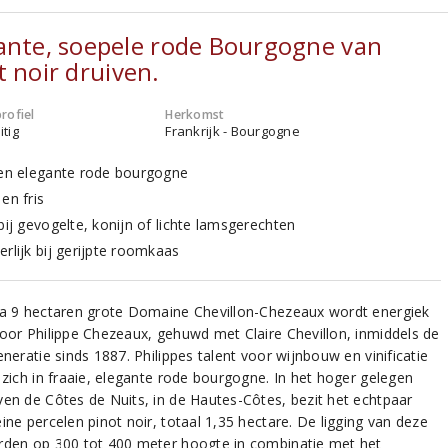
ante, soepele rode Bourgogne van
t noir druiven.
rofiel
Herkomst
itig
Frankrijk - Bourgogne
 en elegante rode bourgogne
en fris
bij gevogelte, konijn of lichte lamsgerechten
erlijk bij gerijpte roomkaas
na 9 hectaren grote Domaine Chevillon-Chezeaux wordt energiek
door Philippe Chezeaux, gehuwd met Claire Chevillon, inmiddels de
eneratie sinds 1887. Philippes talent voor wijnbouw en vinificatie
 zich in fraaie, elegante rode bourgogne. In het hoger gelegen
ven de Côtes de Nuits, in de Hautes-Côtes, bezit het echtpaar
ine percelen pinot noir, totaal 1,35 hectare. De ligging van deze
rden op 300 tot 400 meter hoogte in combinatie met het