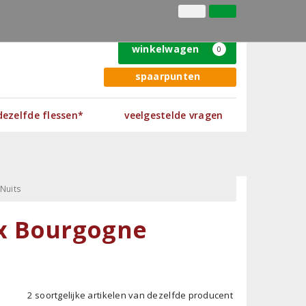
(+31) 050 - 313 22 41
inloggen
klantenservice
winkelwagen
0
spaarpunten
 dezelfde flessen*
veelgestelde vragen
Nuits
x Bourgogne
2 soortgelijke artikelen van dezelfde producent