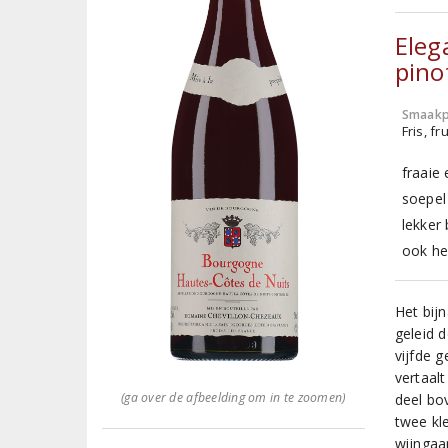
Eleg
pino
Smaakp
Fris, fru
fraaie
soepel 
lekker 
ook he
Het bij
geleid 
vijfde g
vertaalt
(ga over de afbeelding om in te zoomen)
deel bo
twee kle
wijngaa