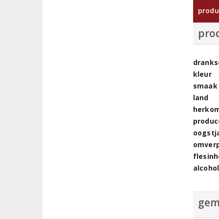
produ
pro
dranks
kleur
smaak
land
herkom
produc
oogstj
omver
flesin
alcoho
gem