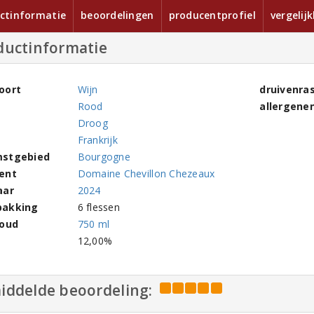
ctinformatie
beoordelingen
producentprofiel
vergelij
ductinformatie
oort
Wijn
druivenra
Rood
allergene
Droog
Frankrijk
stgebied
Bourgogne
ent
Domaine Chevillon Chezeaux
aar
2024
pakking
6 flessen
houd
750 ml
l
12,00%
iddelde beoordeling: