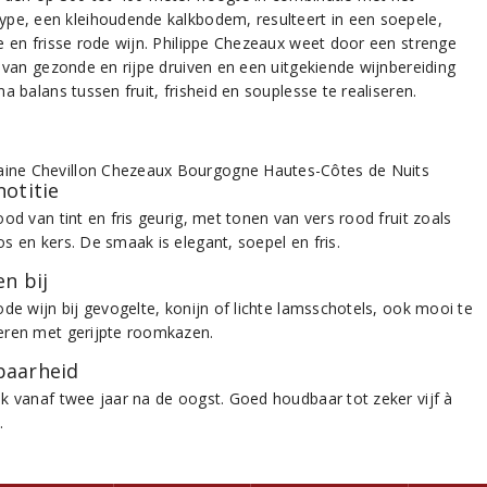
pe, een kleihoudende kalkbodem, resulteert in een soepele,
e en frisse rode wijn. Philippe Chezeaux weet door een strenge
e van gezonde en rijpe druiven en een uitgekiende wijnbereiding
a balans tussen fruit, frisheid en souplesse te realiseren.
notitie
od van tint en fris geurig, met tonen van vers rood fruit zoals
s en kers. De smaak is elegant, soepel en fris.
n bij
ode wijn bij gevogelte, konijn of lichte lamsschotels, ook mooi te
ren met gerijpte roomkazen.
aarheid
k vanaf twee jaar na de oogst. Goed houdbaar tot zeker vijf à
.