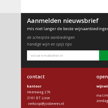
Aanmelden nieuwsbrief
mis niet langer de beste wijnaanbiedinge
de scherpste aanbiedingen
handige wijn en spijs tips
contact
open
kantoor
wijnw
Heereweg 276
ma t/m
2161 BT Lisse
zondag
verkoop@josbeeres.nl