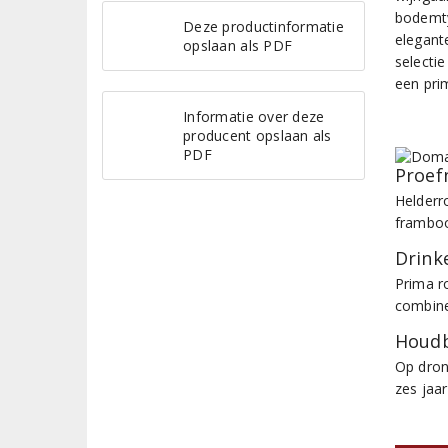
bodemty
Deze productinformatie
elegant
opslaan als PDF
selecti
een prim
Informatie over deze
producent opslaan als
PDF
Proef
Helderro
framboo
Drinke
Prima r
combine
Houdb
Op dron
zes jaar