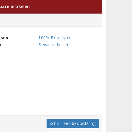
kbare artikelen
ssen
100% Pinot Noir
n
Bevat sulfieten
schrijf een beoordeling