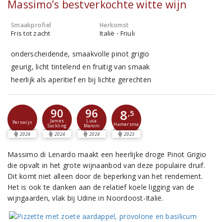
Massimo’s bestverkochte witte wijn
Smaakprofiel
Herkomst
Fris tot zacht
Italië - Friuli
onderscheidende, smaakvolle pinot grigio
geurig, licht tintelend en fruitig van smaak
heerlijk als aperitief en bij lichte gerechten
90
96
8
,5
James
Luca
Perswijn
Hamersma
Suckling
Maroni
2024
2024
2024
2023
Massimo di Lenardo maakt een heerlijke droge Pinot Grigio
die opvalt in het grote wijnaanbod van deze populaire druif.
Dit komt niet alleen door de beperking van het rendement.
Het is ook te danken aan de relatief koele ligging van de
wijngaarden, vlak bij Udine in Noordoost-Italië.