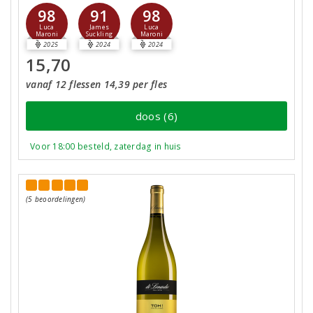
98
91
98
Luca
James
Luca
Maroni
Suckling
Maroni
2025
2024
2024
15,70
vanaf 12 flessen 14,39 per fles
doos (6)
Voor 18:00 besteld, zaterdag in huis
(5 beoordelingen)