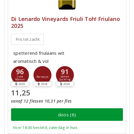
Di Lenardo Vineyards Friuli Toh! Friulano
2025
Fris tot zacht
spetterend friulaans wit
aromatisch & vol
96
91
Luca
James
Perswijn
Maroni
Suckling
2025
2024
2024
11,25
vanaf 12 flessen 10,31 per fles
doos (6)
Voor 18:00 besteld, zaterdag in huis