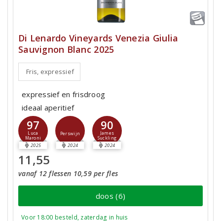
Di Lenardo Vineyards Venezia Giulia
Sauvignon Blanc 2025
Fris, expressief
expressief en frisdroog
ideaal aperitief
97
90
Luca
James
Perswijn
Maroni
Suckling
2025
2024
2024
11,55
vanaf 12 flessen 10,59 per fles
doos (6)
Voor 18:00 besteld, zaterdag in huis