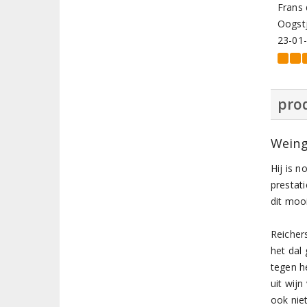
Frans 
Oogstj
23-01
prod
Weing
Hij is n
prestat
dit mooi
Reicher
het dal 
tegen h
uit wijn
ook nie