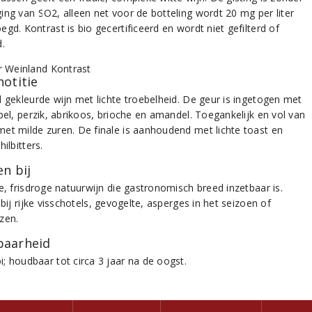
ing van SO2, alleen net voor de botteling wordt 20 mg per liter
gd. Kontrast is bio gecertificeerd en wordt niet gefilterd of
d.
notitie
l gekleurde wijn met lichte troebelheid. De geur is ingetogen met
pel, perzik, abrikoos, brioche en amandel. Toegankelijk en vol van
et milde zuren. De finale is aanhoudend met lichte toast en
hilbitters.
n bij
e, frisdroge natuurwijn die gastronomisch breed inzetbaar is.
 bij rijke visschotels, gevogelte, asperges in het seizoen of
zen.
aarheid
; houdbaar tot circa 3 jaar na de oogst.