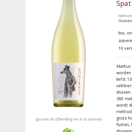
Spat
Herkom
Oostenr
bio, on
zuiver
10 ver
Markus 
worden 
liefst 
veltline
druiven
380 met
wordt d
methode
grote h
(ga over de afbeelding om in te zoomen)
fusten, 
druiven