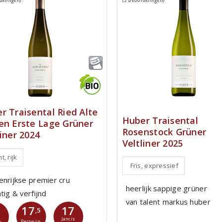
r Traisental Ried Alte
Huber Traisental
en Erste Lage Grüner
Rosenstock Grüner
liner 2024
Veltliner 2025
t, rijk
Fris, expressief
enrijkse premier cru
heerlijk sappige grüner
tig & verfijnd
van talent markus huber
17
17
2
,5
Jancis
Perswijn