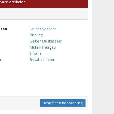
kbare artikelen
ssen
Grüner Veltliner
Riesling
Gelber Muskateller
Müller-Thurgau
Silvaner
n
Bevat sulfieten
schrijf een beoordeling