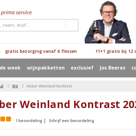
gratis bezorging vanaf 6 flessen
11+1 gratis bij 12
 de week
wijnpakketten
exclusief
Jos Beeres
c
al
Wit
Huber Weinland Kontrast
ber Weinland Kontrast 20
1 beoordeling
Schrijf een beoordeling