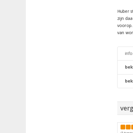
Huber s
zijn da
voorop. 
van won
inf
bek
bek
verg
(2 beoor