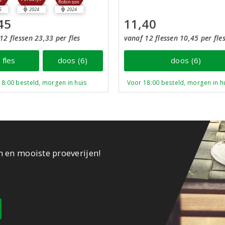
s
Robinson
5
2024
2024
45
11,40
12 flessen 23,33 per fles
vanaf 12 flessen 10,45 per fle
fles
doos (6)
doos (6)
18:00 besteld, morgen in huis
Voor 18:00 besteld, morgen in h
n en mooiste proeverijen!