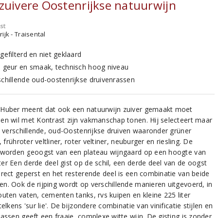
zuivere Oostenrijkse natuurwijn
st
ijk - Traisental
gefilterd en niet geklaard
e geur en smaak, technisch hoog niveau
schillende oud-oostenrijkse druivenrassen
Huber meent dat ook een natuurwijn zuiver gemaakt moet
en wil met Kontrast zijn vakmanschap tonen. Hij selecteert maar
10 verschillende, oud-Oostenrijkse druiven waaronder grüner
r, frühroter veltliner, roter veltiner, neuburger en riesling. De
 worden geoogst van een plateau wijngaard op een hoogte van
er Een derde deel gist op de schil, een derde deel van de oogst
irect geperst en het resterende deel is een combinatie van beide
n. Ook de rijping wordt op verschillende manieren uitgevoerd, in
outen vaten, cementen tanks, rvs kuipen en kleine 225 liter
telkens 'sur lie'. De bijzondere combinatie van vinificatie stijlen en
rassen geeft een fraaie, complexe witte wijn. De gisting is zonder