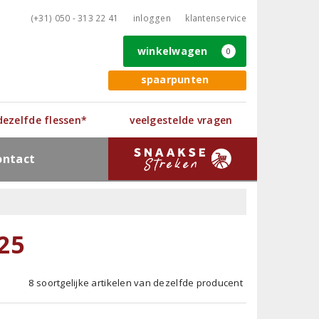
(+31) 050 - 313 22 41
inloggen
klantenservice
winkelwagen
0
spaarpunten
 dezelfde flessen*
veelgestelde vragen
ontact
25
8 soortgelijke artikelen van dezelfde producent