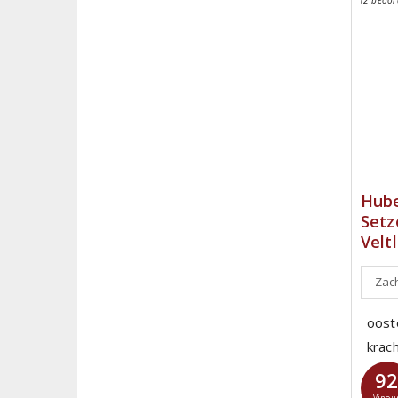
Hube
Setz
Velt
Zach
oost
krach
9