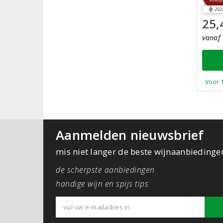
Vinou
202
25,
vanaf 
Voor 
Aanmelden nieuwsbrief
mis niet langer de beste wijnaanbiedinge
de scherpste aanbiedingen
handige wijn en spijs tips