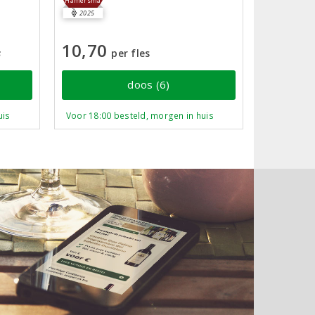
Hamersma
2025
10,70
s
per fles
doos (6)
uis
Voor 18:00 besteld, morgen in huis