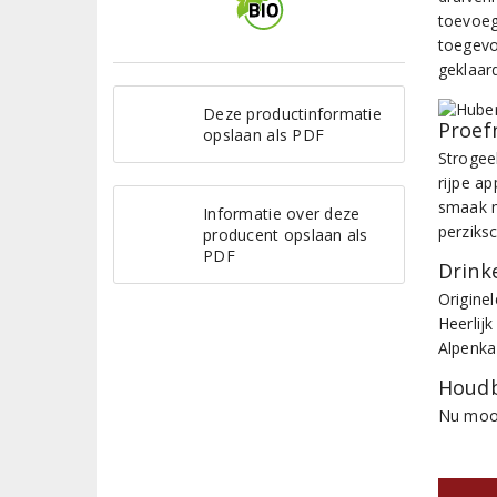
toevoeg
toegevoe
geklaar
Deze productinformatie
Proef
opslaan als PDF
Strogee
rijpe ap
smaak m
Informatie over deze
perziksc
producent opslaan als
PDF
Drinke
Originel
Heerlijk
Alpenka
Houdb
Nu mooi