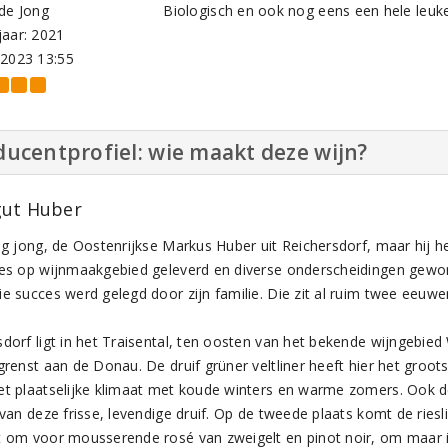
de Jong
Biologisch en ook nog eens een hele leuke
aar: 2021
-2023 13:55
ucentprofiel: wie maakt deze wijn?
ut Huber
og jong, de Oostenrijkse Markus Huber uit Reichersdorf, maar hij he
ies op wijnmaakgebied geleverd en diverse onderscheidingen gewo
e succes werd gelegd door zijn familie. Die zit al ruim twee eeuwen
sdorf ligt in het Traisental, ten oosten van het bekende wijngebie
grenst aan de Donau. De druif grüner veltliner heeft hier het groot
et plaatselijke klimaat met koude winters en warme zomers. Ook 
 van deze frisse, levendige druif. Op de tweede plaats komt de ries
t om voor mousserende rosé van zweigelt en pinot noir, om maar 