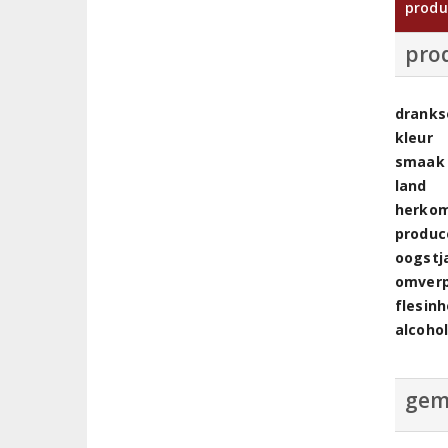
produ
pro
dranks
kleur
smaak
land
herkom
produc
oogstj
omver
flesin
alcoho
gem