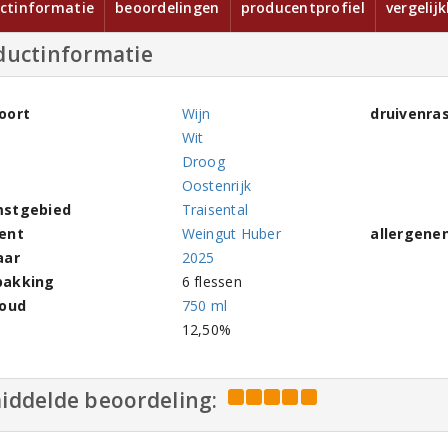
ctinformatie
beoordelingen
producentprofiel
vergelij
ductinformatie
oort
Wijn
druivenra
Wit
Droog
Oostenrijk
stgebied
Traisental
ent
Weingut Huber
allergene
aar
2025
pakking
6 flessen
houd
750 ml
l
12,50%
iddelde beoordeling: