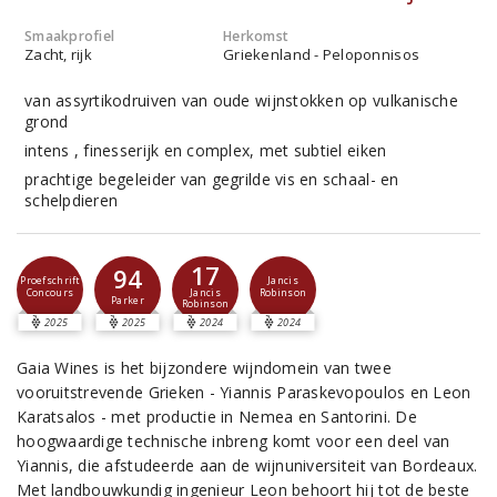
Smaakprofiel
Herkomst
Zacht, rijk
Griekenland - Peloponnisos
van assyrtikodruiven van oude wijnstokken op vulkanische
grond
intens , finesserijk en complex, met subtiel eiken
prachtige begeleider van gegrilde vis en schaal- en
schelpdieren
17
94
Proefschrift
Jancis
Concours
Robinson
Jancis
Parker
Robinson
2025
2025
2024
2024
Gaia Wines is het bijzondere wijndomein van twee
vooruitstrevende Grieken - Yiannis Paraskevopoulos en Leon
Karatsalos - met productie in Nemea en Santorini. De
hoogwaardige technische inbreng komt voor een deel van
Yiannis, die afstudeerde aan de wijnuniversiteit van Bordeaux.
Met landbouwkundig ingenieur Leon behoort hij tot de beste