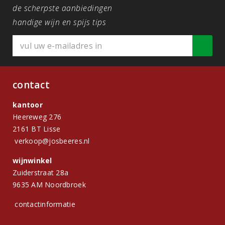
de scherpste aanbiedingen
handige wijn en spijs tips
contact
kantoor
Heereweg 276
2161 BT Lisse
verkoop@josbeeres.nl
wijnwinkel
Zuiderstraat 28a
9635 AM Noordbroek
contactinformatie