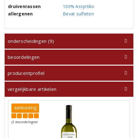
druivenrassen
100% Assyrtiko
allergenen
Bevat sulfieten
onderscheidingen (9)
beoordelingen
producentprofiel
vergelijkbare artikelen
aanbieding
(2 beoordelingen)