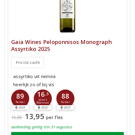
Gaia Wines Peloponnisos Monograph
Assyrtiko 2025
Fris tot zacht
assyrtiko uit nemea
heerlijk zo of bij vis
16
89
,5
88
Jancis
Parker
Parker
Robinson
2025
2025
2023
13,95
15,85
per fles
aanbieding
geldig
t/m 31 augustus