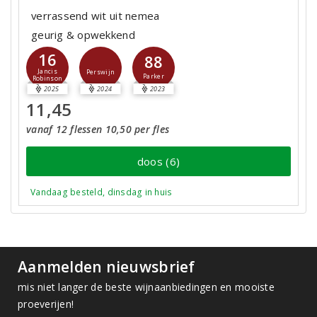
verrassend wit uit nemea
geurig & opwekkend
16
88
Jancis
Perswijn
Parker
Robinson
2025
2024
2023
11,45
vanaf 12 flessen 10,50 per fles
doos (6)
Vandaag besteld, dinsdag in huis
Aanmelden nieuwsbrief
mis niet langer de beste wijnaanbiedingen en mooiste
proeverijen!