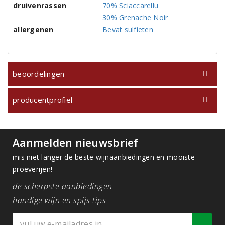
druivenrassen
70% Sciaccarellu
30% Grenache Noir
allergenen
Bevat sulfieten
beoordelingen
producentprofiel
Aanmelden nieuwsbrief
mis niet langer de beste wijnaanbiedingen en mooiste
proeverijen!
de scherpste aanbiedingen
handige wijn en spijs tips