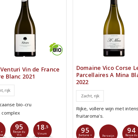
Domaine Vico Corse L
 Venturi Vin de France
Parcellaires A Mina Bl
re Blanc 2021
2022
t, rijk
Zacht, rijk
icaanse bio-cru
Rijke, vollere wijn met inten
 & complex
fruitaroma's.
8
95
18
,5
95
94
 +
Revue du
Vinum
uve
Vin
Bettane +
Revue du
Perswijn