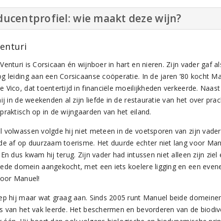
ucentprofiel: wie maakt deze wijn?
Venturi
enturi is Corsicaan én wijnboer in hart en nieren. Zijn vader gaf a
g leiding aan een Corsicaanse coöperatie. In de jaren ’80 kocht M
 Vico, dat toentertijd in financiële moeilijkheden verkeerde. Naas
ij in de weekenden al zijn liefde in de restauratie van het over pr
praktisch op in de wijngaarden van het eiland.
 volwassen volgde hij niet meteen in de voetsporen van zijn vader. 
de af op duurzaam toerisme. Het duurde echter niet lang voor Manu
 En dus kwam hij terug. Zijn vader had intussen niet alleen zijn zi
ede domein aangekocht, met een iets koelere ligging en een evenee
voor Manuel!
ep hij maar wat graag aan. Sinds 2005 runt Manuel beide domeinen 
s van het vak leerde. Het beschermen en bevorderen van de biodive