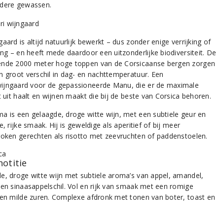
dere gewassen.
aard is altijd natuurlijk bewerkt – dus zonder enige verrijking of
ing – en heeft mede daardoor een uitzonderlijke biodiversiteit. De
nde 2000 meter hoge toppen van de Corsicaanse bergen zorgen
n groot verschil in dag- en nachttemperatuur. Een
jngaard voor de gepassioneerde Manu, die er de maximale
t uit haalt en wijnen maakt die bij de beste van Corsica behoren.
a is een gelaagde, droge witte wijn, met een subtiele geur en
e, rijke smaak. Hij is geweldige als aperitief of bij meer
roken gerechten als risotto met zeevruchten of paddenstoelen.
notitie
e, droge witte wijn met subtiele aroma’s van appel, amandel,
 en sinaasappelschil. Vol en rijk van smaak met een romige
 en milde zuren. Complexe afdronk met tonen van boter, toast en
.