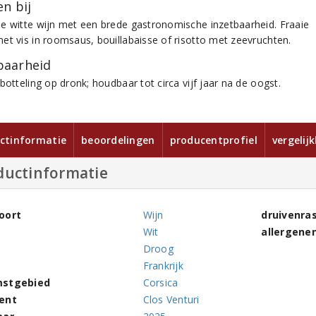
n bij
e witte wijn met een brede gastronomische inzetbaarheid. Fraaie
et vis in roomsaus, bouillabaisse of risotto met zeevruchten.
aarheid
botteling op dronk; houdbaar tot circa vijf jaar na de oogst.
ctinformatie
beoordelingen
producentprofiel
vergelij
ductinformatie
oort
Wijn
druivenra
Wit
allergene
Droog
Frankrijk
stgebied
Corsica
ent
Clos Venturi