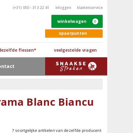
(+31) 050 - 313 22 41
inloggen
klantenservice
winkelwagen
0
spaarpunten
 dezelfde flessen*
veelgestelde vragen
ontact
Brama Blanc Biancu
7 soortgelijke artikelen van dezelfde producent