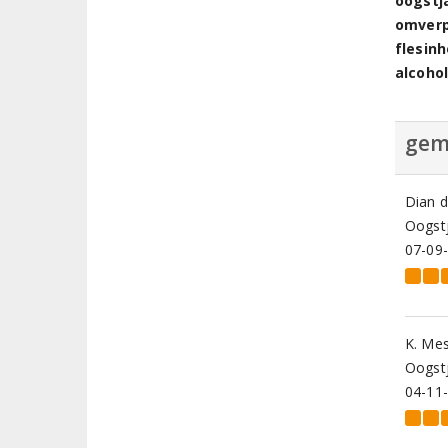
oogstj
omver
flesin
alcoho
gem
Dian 
Oogstj
07-09
K. Me
Oogstj
04-11