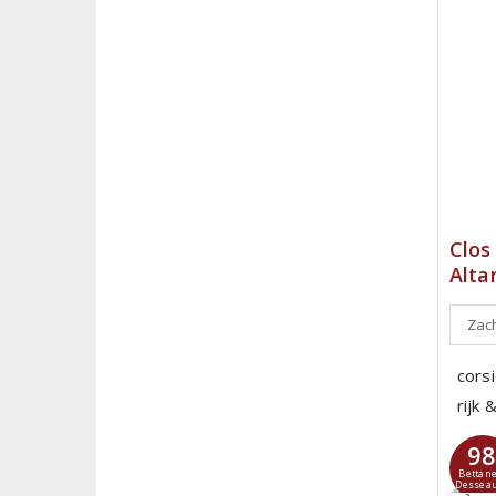
Clos
Alta
Zach
cors
rijk
9
Bettane
Dessea