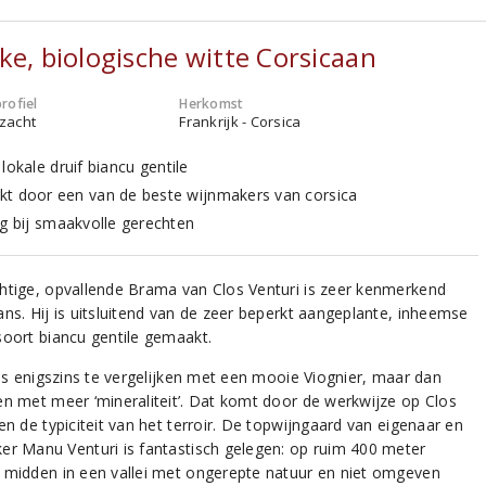
ke, biologische witte Corsicaan
rofiel
Herkomst
 zacht
Frankrijk - Corsica
lokale druif biancu gentile
t door een van de beste wijnmakers van corsica
ig bij smaakvolle gerechten
htige, opvallende Brama van Clos Venturi is zeer kenmerkend
ans. Hij is uitsluitend van de zeer beperkt aangeplante, inheemse
soort biancu gentile gemaakt.
 is enigszins te vergelijken met een mooie Viognier, maar dan
en met meer ‘mineraliteit’. Dat komt door de werkwijze op Clos
en de typiciteit van het terroir. De topwijngaard van eigenaar en
er Manu Venturi is fantastisch gelegen: op ruim 400 meter
 midden in een vallei met ongerepte natuur en niet omgeven