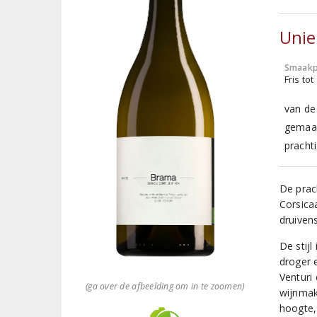
Unie
Smaakp
Fris tot
van de 
gemaak
pracht
De prac
Corsica
druiven
De stijl
droger 
Venturi 
(ga over de afbeelding om in te zoomen)
wijnmak
hoogte,