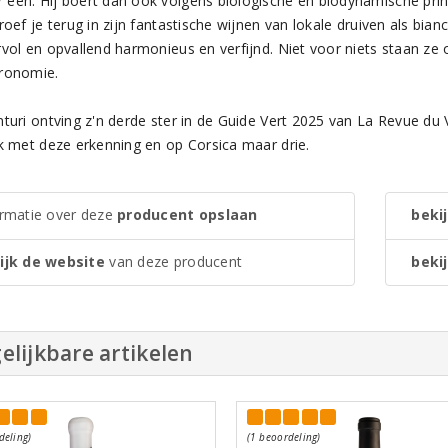
één. Hij boert dan ook volgens biologische en biodynamische princ
roef je terug in zijn fantastische wijnen van lokale druiven als biancu
vol en opvallend harmonieus en verfijnd. Niet voor niets staan ze o
ronomie.
nturi ontving z'n derde ster in de Guide Vert 2025 van La Revue du 
jk met deze erkenning en op Corsica maar drie.
ormatie over deze
producent opslaan
bekij
ijk de website
van deze producent
bekij
elijkbare artikelen
deling)
(1 beoordeling)