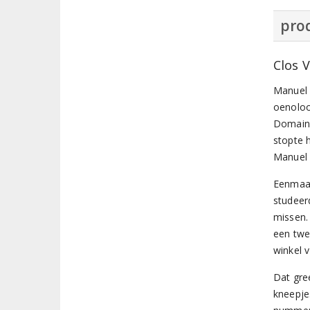
prod
Clos 
Manuel V
oenoloo
Domaine
stopte h
Manuel 
Eenmaal
studeer
missen.
een twe
winkel 
Dat gre
kneepje