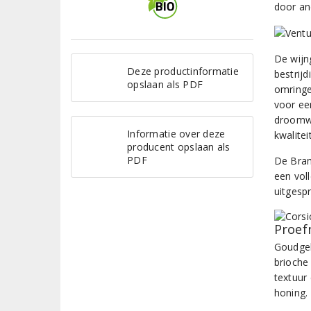
door an
De wijng
Deze productinformatie
bestrijd
opslaan als PDF
omringe
voor ee
droomwi
Informatie over deze
kwalitei
producent opslaan als
PDF
De Bram
een voll
uitgesp
Proef
Goudgel
brioche
textuur
honing