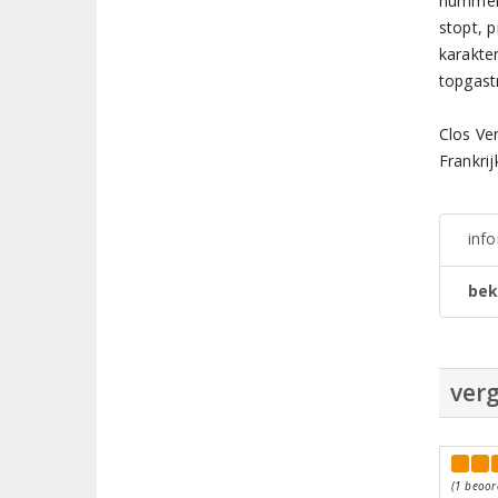
nummer 
stopt, p
karakter
topgast
Clos Ve
Frankri
inf
bek
verg
(1 beoor