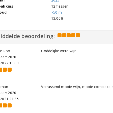
aar
2025
pakking
12 flessen
houd
750 ml
l
13,00%
iddelde beoordeling:
de Roo
Goddelijke witte wijn
aar: 2020
-2022 13:09
sman
Verrassend mooie wijn, mooie complexe sm
aar: 2020
-2021 21:35