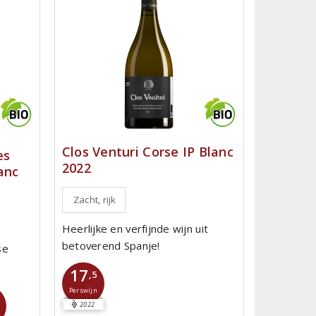
Clos Venturi Corse IP Blanc
es
2022
anc
Zacht, rijk
Heerlijke en verfijnde wijn uit
betoverend Spanje!
se
17
,5
Perswijn
2022