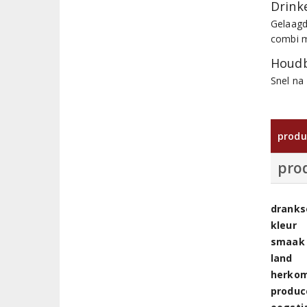
Drinke
Gelaagd
combi m
Houdb
Snel na 
produ
pro
dranks
kleur
smaak
land
herkom
produc