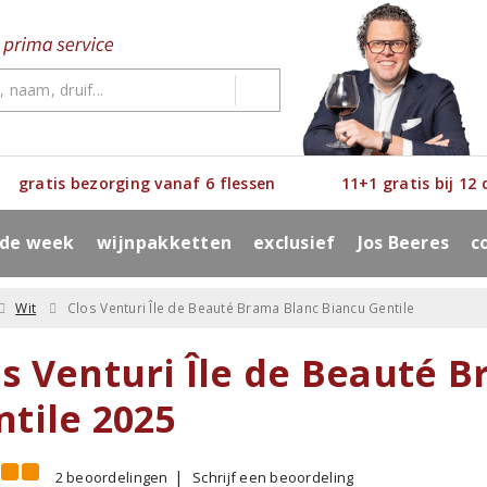
gratis bezorging vanaf 6 flessen
11+1 gratis bij 12
 de week
wijnpakketten
exclusief
Jos Beeres
c
Wit
Clos Venturi Île de Beauté Brama Blanc Biancu Gentile
os Venturi Île de Beauté 
ntile 2025
2 beoordelingen
Schrijf een beoordeling