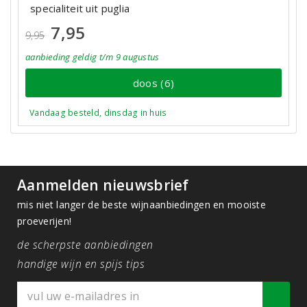
specialiteit uit puglia
7,95
9,95
aanbieding
geldig
t/m 9 augustus
doos (6)
Vandaag besteld, dinsdag in huis
Aanmelden nieuwsbrief
mis niet langer de beste wijnaanbiedingen en mooiste
proeverijen!
de scherpste aanbiedingen
handige wijn en spijs tips