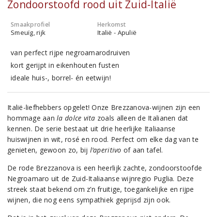
Zondoorstoofd rood uit Zuid-Italië
Smaakprofiel
Herkomst
Smeuïg, rijk
Italië - Apulië
van perfect rijpe negroamarodruiven
kort gerijpt in eikenhouten fusten
ideale huis-, borrel- én eetwijn!
Italië-liefhebbers opgelet! Onze Brezzanova-wijnen zijn een
hommage aan
la dolce vita
zoals alleen de Italianen dat
kennen. De serie bestaat uit drie heerlijke Italiaanse
huiswijnen in wit, rosé en rood. Perfect om elke dag van te
genieten, gewoon zo, bij
l’aperitivo
of aan tafel.
De rode Brezzanova is een heerlijk zachte, zondoorstoofde
Negroamaro uit de Zuid-Italiaanse wijnregio Puglia. Deze
streek staat bekend om z’n fruitige, toegankelijke en rijpe
wijnen, die nog eens sympathiek geprijsd zijn ook.