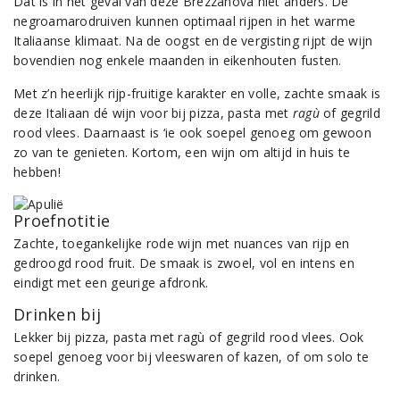
Dat is in het geval van deze Brezzanova niet anders. De
negroamarodruiven kunnen optimaal rijpen in het warme
Italiaanse klimaat. Na de oogst en de vergisting rijpt de wijn
bovendien nog enkele maanden in eikenhouten fusten.
Met z’n heerlijk rijp-fruitige karakter en volle, zachte smaak is
deze Italiaan dé wijn voor bij pizza, pasta met
ragù
of gegrild
rood vlees. Daarnaast is ‘ie ook soepel genoeg om gewoon
zo van te genieten. Kortom, een wijn om altijd in huis te
hebben!
Proefnotitie
Zachte, toegankelijke rode wijn met nuances van rijp en
gedroogd rood fruit. De smaak is zwoel, vol en intens en
eindigt met een geurige afdronk.
Drinken bij
Lekker bij pizza, pasta met ragù of gegrild rood vlees. Ook
soepel genoeg voor bij vleeswaren of kazen, of om solo te
drinken.