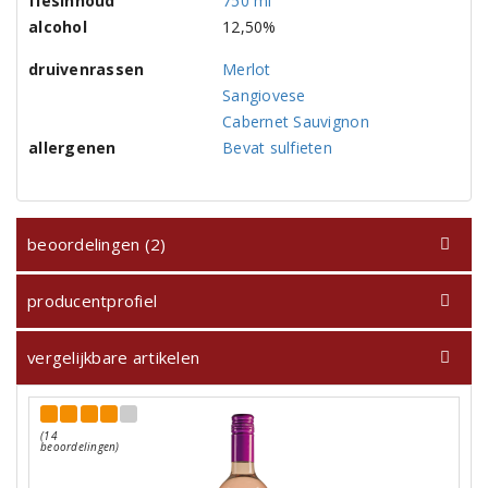
flesinhoud
750 ml
alcohol
12,50%
druivenrassen
Merlot
Sangiovese
Cabernet Sauvignon
allergenen
Bevat sulfieten
beoordelingen (2)
producentprofiel
vergelijkbare artikelen
(14
beoordelingen)