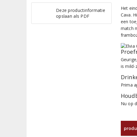
Het ein
Deze productinformatie
Cava. Hi
opslaan als PDF
een toe
match m
framboz
Proef
Geurige,
is mild
Drinke
Prima ap
Houdb
Nu op d
produ