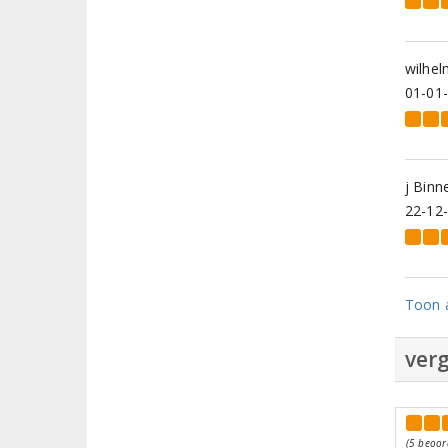
wilhe
01-01
j Binn
22-12
Toon a
verg
(5 beoor