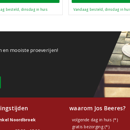
ag besteld, dinsdag in huis
Vandaag besteld, dinsdag in hui
n en mooiste proeverijen!
ingstijden
waarom Jos Beeres?
inkel Noordbroek
volgende dag in huis (*)
gratis bezorging (*)