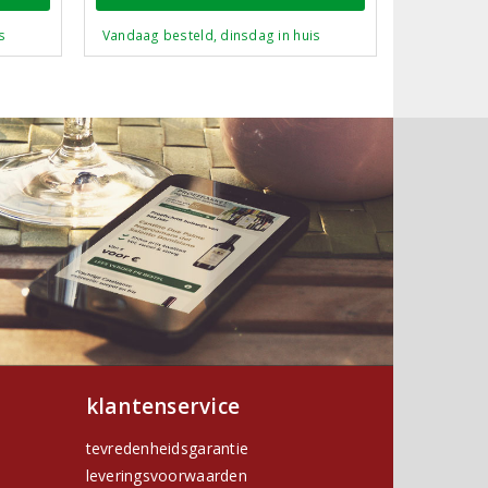
s
Vandaag besteld, dinsdag in huis
klantenservice
tevredenheidsgarantie
leveringsvoorwaarden