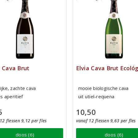
a Cava Brut
Elvia Cava Brut Ecológ
ijke, zachte cava
mooie biologische cava
als aperitief
uit utiel-requena
5
10,50
12 flessen 9,12 per fles
vanaf 12 flessen 9,63 per fles
doos (6)
doos (6)