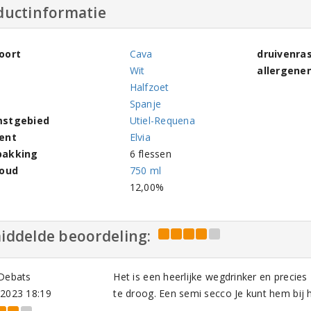
ductinformatie
oort
Cava
druivenra
Wit
allergene
Halfzoet
Spanje
stgebied
Utiel-Requena
ent
Elvia
pakking
6 flessen
houd
750 ml
l
12,00%
iddelde beoordeling:
 Debats
Het is een heerlijke wegdrinker en precies
-2023 18:19
te droog. Een semi secco Je kunt hem bij h