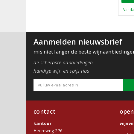
Vanda
Aanmelden nieuwsbrief
mis niet langer de beste wijnaanbiedinge
de scherpste aanbiedingen
handige wijn en spijs tips
contact
open
kantoor
wijnw
Heereweg 276