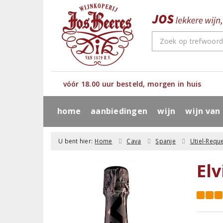
vóór 18.00 uur besteld, morgen in huis
home
aanbiedingen
wijn
wijn van
U bent hier:
Home
Cava
Spanje
Utiel-Requ
El