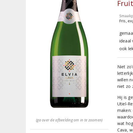
Frui
Smaakp
Fris, e
gemaa
ideaal 
ook lek
Niet zo
letterli
willen 
niet zo 
Hij is 
Utiel-R
maken: 
waardoo
(ga over de afbeelding om in te zoomen)
wat hog
Cava, w