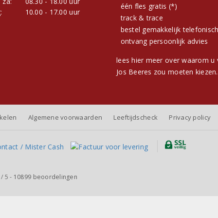
 za:
08.30 - 18.00 uur
één fles gratis (*)
:
10.00 - 17.00 uur
track & trace
bestel gemakkelijk telefonisc
ontvang persoonlijk advies
lees hier meer over waarom u 
Jos Beeres zou moeten kiezen.
nkelen
Algemene voorwaarden
Leeftijdscheck
Privacy policy
/
5
-
10899
beoordelingen