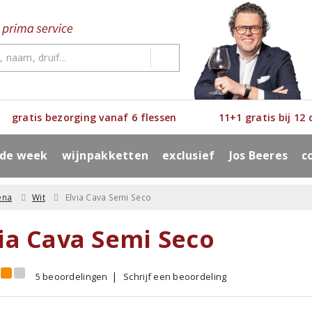
gratis bezorging vanaf 6 flessen
11+1 gratis bij 12
 de week
wijnpakketten
exclusief
Jos Beeres
c
ena
Wit
Elvia Cava Semi Seco
via Cava Semi Seco
5 beoordelingen
Schrijf een beoordeling