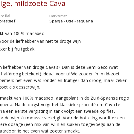
tige, mildzoete Cava
rofiel
Herkomst
xpressief
Spanje - Utiel-Requena
kt van 100% macabeo
voor de liefhebber van niet te droge wijn
ker bij fruitgebak
’n liefhebber van droge Cava’s? Dan is deze Semi-Seco (wat
jk halfdroog betekent) ideaal voor u! We zouden ‘m mild-zoet
noemen: net even wat ronder en fruitiger dan droog, maar zeker
zoet als dessertwijn.
gemaakt van 100% macabeo, aangeplant in de Zuid-Spaanse regio
equena. Na de oogst volgt het klassieke procedé om Cava te
na een eerste vergisting in tank volgt een tweede op fles,
r de wijn z’n mousse verkrijgt. Voor de botteling wordt er een
ere dosage (een mix van wijn en suiker) toegevoegd aan de
aardoor ‘ie net even wat zoeter smaakt.