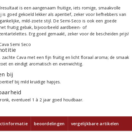
dresultaat is een aangenaam fruitige, iets romige, smaakvolle
j is goed gekoeld lekker als aperitief, zeker voor liefhebbers van
gankelijke, mild-zoete stijl. De Semi-Seco is ook een goede
et fruitig gebak, bijvoorbeeld aardbeien- of
entartelettes. Erg goed gemaakt, zeker voor de bescheiden prijs!
notitie
 zachte Cava met een fijn fruitig en licht floraal aroma; de smaak
-zoet en eindigt aromatisch en evenwichtig.
n bij
eritief bij mild kruidige hapjes.
aarheid
ronk, eventueel 1 à 2 jaar goed houdbaar.
ctinformatie
beoordelingen
vergelijkbare artikelen