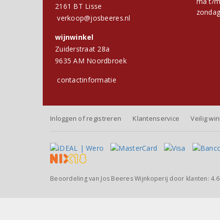
ma t/m
2161 BT Lisse
zondag
verkoop@josbeeres.nl
wijnwinkel
Zuiderstraat 28a
9635 AM Noordbroek
contactinformatie
Inloggen of registreren
Klantenservice
Veilig wi
Beoordeling van
Jos Beeres Wijnkoperij
door klanten:
4.6