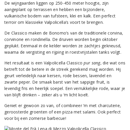
De wijngaarden liggen op 250-450 meter hoogte, zijn
aangeplant op terrassen en hebben een bijzondere,
vulkanische bodem van tufsteen, klei en kalk. Een perfect
terroir om klassieke Valpolicella’s voort te brengen.
De Classico maken de Bonomo’s van de traditionele corvina,
corvinone en rondinella. De druiven worden begin oktober
geplukt. Eenmaal in de kelder worden ze zachtjes gekneusd,
waarna de vergisting en rijping in roestvrijstalen tanks volgt.
Het resultaat is een Valpolicella Classico
pur sang
, die wat ons
betreft tot de betere in de streek gerekend mag worden. Hij
geurt verleidelijk naar kersen, rode bessen, lavendel en
zwarte peper. De smaak barst van het sappige fruit, is
levendig fris en heerlijk soepel. Een verrukkelijke rode, waar je
van blijft drinken – zeker als u ‘m licht koelt.
Geniet er gewoon zo van, of combineer ‘m met charcuterie,
geroosterde groenten of een pizza met salami. Ook perfect
voor bij een zomerse barbecue!