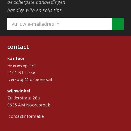
de scherpste aanbiedingen
handige wijn en spijs tips
contact
kantoor
Heereweg 276
2161 BT Lisse
verkoop@josbeeres.nl
wijnwinkel
Zuiderstraat 28a
9635 AM Noordbroek
contactinformatie