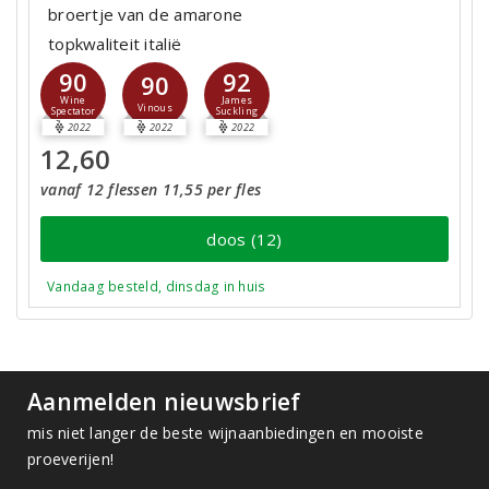
broertje van de amarone
topkwaliteit italië
90
92
90
Wine
James
Vinous
Spectator
Suckling
2022
2022
2022
12,60
vanaf 12 flessen 11,55 per fles
doos (12)
Vandaag besteld, dinsdag in huis
Aanmelden nieuwsbrief
mis niet langer de beste wijnaanbiedingen en mooiste
proeverijen!