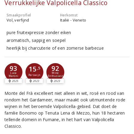
Verrukkelijke Valpolicella Classico
Smaakprofiel
Herkomst
Vol, verfijnd
Italië - Veneto
pure fruitexpressie zonder eiken
aromatisch, sappig en soepel
heerlijk bij charcuterie of een zomerse barbecue
93
92
15
,5
Luca
Wine
Perswijn
Maroni
Enthusiast
2025
2023
2023
Monte del Frà excelleert niet alleen in wit, rosé en rood van
rondom het Gardameer, maar maakt ook uitmuntende rode
wijnen in het beroemde Valpolicella-gebied. Dat doet de
familie Bonomo op Tenuta Lena di Mezzo, hun 18 hectaren
tellende domein in Fumane, in het hart van Valpolicella
Classico.