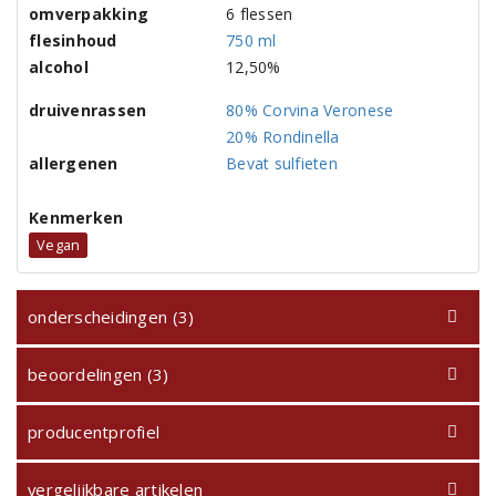
omverpakking
6 flessen
flesinhoud
750 ml
alcohol
12,50%
druivenrassen
80% Corvina Veronese
20% Rondinella
allergenen
Bevat sulfieten
Kenmerken
Vegan
onderscheidingen (3)
beoordelingen (3)
producentprofiel
vergelijkbare artikelen