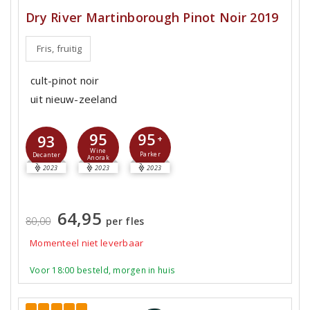
Dry River Martinborough Pinot Noir 2019
Fris, fruitig
cult-pinot noir
uit nieuw-zeeland
95
95
93
+
Wine
Parker
Decanter
Anorak
2023
2023
2023
64,95
80,00
per fles
Momenteel niet leverbaar
Voor 18:00 besteld, morgen in huis