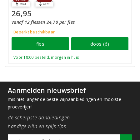
2024
2023
26,95
vanaf 12 flessen 24,70 per fles
Beperkt beschikbaar
fles
doos (6)
Voor 18:00 besteld, morgen in huis
Aanmelden nieuwsbrief
mis niet langer de beste wijnaanbiedingen en mooiste
proeverijen!
de scherpste aanbiedingen
handige wijn en spijs tips