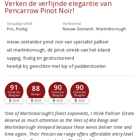
Verken de verfijnde elegantie van
Pencarrow Pinot Noir!
Smaakprofiel
Herkomst
Fris, fruitig
Nieuw-Zeeland - Martinborough
nieuw-zeelandse pinot noir van specialist palliser
uit martinborough, dé pinot-streek van het eiland
sappig, fruitig en gestructureerd
heerlijk bij gerechten met kip of paddenstoelen
91
90
90
88
Cameron
Cameron
Cameron
Parker
Douglas
Douglas
Douglas
2024
2023
2023
2022
‘
One of Martinborough’s finest exponents, I think Palliser Estate
deserve as much attention as the likes of Ata Rangi and
Martinborough Vineyard because these wines deliver time and
time again. Their Pencarrow range offers affordable entry-level