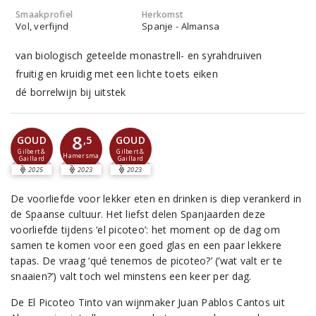
Smaakprofiel
Herkomst
Vol, verfijnd
Spanje - Almansa
van biologisch geteelde monastrell- en syrahdruiven
fruitig en kruidig met een lichte toets eiken
dé borrelwijn bij uitstek
8
,5
GOUD
GOUD
Gilbert &
Gilbert &
Hamersma
Gaillard
Gaillard
2025
2023
2023
De voorliefde voor lekker eten en drinken is diep verankerd in
de Spaanse cultuur. Het liefst delen Spanjaarden deze
voorliefde tijdens ‘el picoteo’: het moment op de dag om
samen te komen voor een goed glas en een paar lekkere
tapas. De vraag ‘qué tenemos de picoteo?’ (‘wat valt er te
snaaien?’) valt toch wel minstens een keer per dag.
De El Picoteo Tinto van wijnmaker Juan Pablos Cantos uit