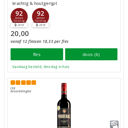
krachtig & houtgerijpt
92
92
James
James
Suckling
Suckling
2019
2018
20,00
vanaf 12 flessen 18,33 per fles
fles
doos (6)
Vandaag besteld, dinsdag in huis
(38
beoordelingen)