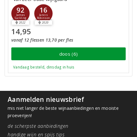
92
16
James
Jancis
Suckling
Robinson
2022
2020
14,95
vanaf 12 flessen 13,70 per fles
doos (6)
Vandaag besteld, dinsdag in huis
Aanmelden nieuwsbrief
mis niet langer de beste wijnaanbiedingen en mooiste
proeverijen!
de scherpste aanbiedingen
handige wijn en spijs tips