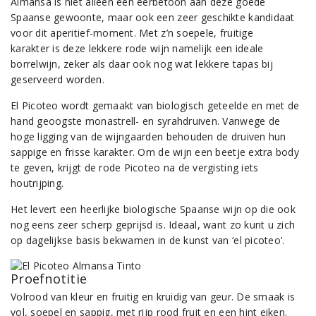
Almansa is niet alleen een eerbetoon aan deze goede
Spaanse gewoonte, maar ook een zeer geschikte kandidaat
voor dit aperitief-moment. Met z’n soepele, fruitige
karakter is deze lekkere rode wijn namelijk een ideale
borrelwijn, zeker als daar ook nog wat lekkere tapas bij
geserveerd worden.
El Picoteo wordt gemaakt van biologisch geteelde en met de
hand geoogste monastrell- en syrahdruiven. Vanwege de
hoge ligging van de wijngaarden behouden de druiven hun
sappige en frisse karakter. Om de wijn een beetje extra body
te geven, krijgt de rode Picoteo na de vergisting iets
houtrijping.
Het levert een heerlijke biologische Spaanse wijn op die ook
nog eens zeer scherp geprijsd is. Ideaal, want zo kunt u zich
op dagelijkse basis bekwamen in de kunst van ‘el picoteo’.
Proefnotitie
Volrood van kleur en fruitig en kruidig van geur. De smaak is
vol, soepel en sappig, met rijp rood fruit en een hint eiken.