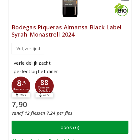
Bodegas Piqueras Almansa Black Label
Syrah-Monastrell 2024
Vol, verfijnd
verleidelijk zacht
perfect bij het diner
8
88
,5
Cameron
Hamersma
Douglas
2023
2022
7,90
vanaf 12 flessen 7,24 per fles
doos (6)