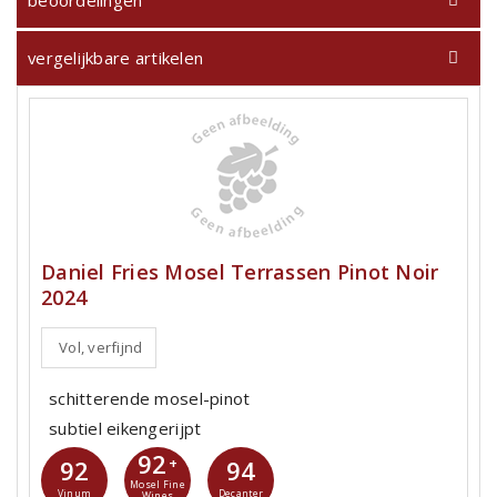
beoordelingen
vergelijkbare artikelen
Daniel Fries Mosel Terrassen Pinot Noir
2024
Vol, verfijnd
schitterende mosel-pinot
subtiel eikengerijpt
92
92
+
94
Mosel Fine
Vinum
Decanter
Wines