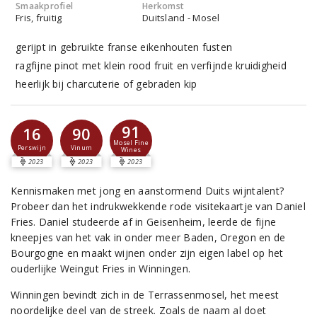
Smaakprofiel
Herkomst
Fris, fruitig
Duitsland - Mosel
gerijpt in gebruikte franse eikenhouten fusten
ragfijne pinot met klein rood fruit en verfijnde kruidigheid
heerlijk bij charcuterie of gebraden kip
91
16
90
Mosel Fine
Perswijn
Vinum
Wines
2023
2023
2023
Kennismaken met jong en aanstormend Duits wijntalent?
Probeer dan het indrukwekkende rode visitekaartje van Daniel
Fries. Daniel studeerde af in Geisenheim, leerde de fijne
kneepjes van het vak in onder meer Baden, Oregon en de
Bourgogne en maakt wijnen onder zijn eigen label op het
ouderlijke Weingut Fries in Winningen.
Winningen bevindt zich in de Terrassenmosel, het meest
noordelijke deel van de streek. Zoals de naam al doet