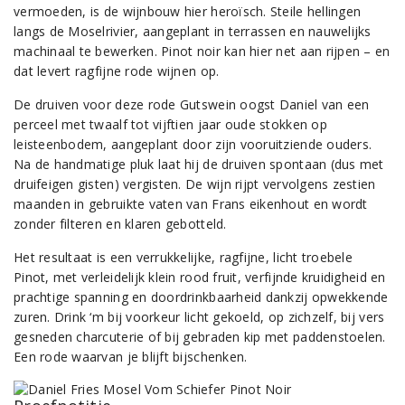
vermoeden, is de wijnbouw hier heroïsch. Steile hellingen
langs de Moselrivier, aangeplant in terrassen en nauwelijks
machinaal te bewerken. Pinot noir kan hier net aan rijpen – en
dat levert ragfijne rode wijnen op.
De druiven voor deze rode Gutswein oogst Daniel van een
perceel met twaalf tot vijftien jaar oude stokken op
leisteenbodem, aangeplant door zijn vooruitziende ouders.
Na de handmatige pluk laat hij de druiven spontaan (dus met
druifeigen gisten) vergisten. De wijn rijpt vervolgens zestien
maanden in gebruikte vaten van Frans eikenhout en wordt
zonder filteren en klaren gebotteld.
Het resultaat is een verrukkelijke, ragfijne, licht troebele
Pinot, met verleidelijk klein rood fruit, verfijnde kruidigheid en
prachtige spanning en doordrinkbaarheid dankzij opwekkende
zuren. Drink ‘m bij voorkeur licht gekoeld, op zichzelf, bij vers
gesneden charcuterie of bij gebraden kip met paddenstoelen.
Een rode waarvan je blijft bijschenken.