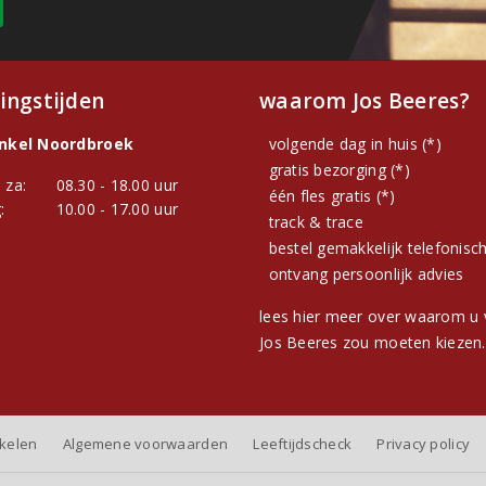
ingstijden
waarom Jos Beeres?
inkel Noordbroek
volgende dag in huis (*)
gratis bezorging (*)
 za:
08.30 - 18.00 uur
één fles gratis (*)
:
10.00 - 17.00 uur
track & trace
bestel gemakkelijk telefonisc
ontvang persoonlijk advies
lees hier meer over waarom u 
Jos Beeres zou moeten kiezen.
nkelen
Algemene voorwaarden
Leeftijdscheck
Privacy policy