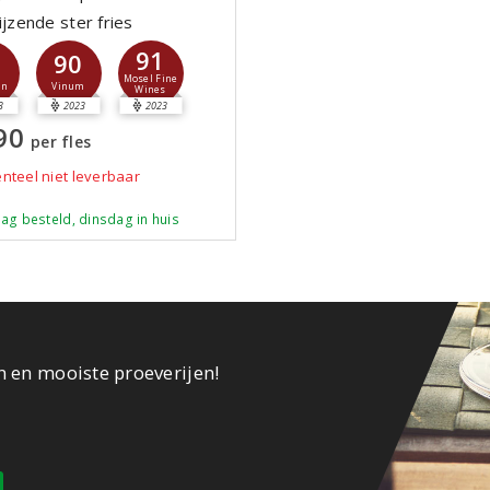
ijzende ster fries
91
6
90
Mosel Fine
jn
Vinum
Wines
3
2023
2023
90
per fles
teel niet leverbaar
ag besteld, dinsdag in huis
n en mooiste proeverijen!