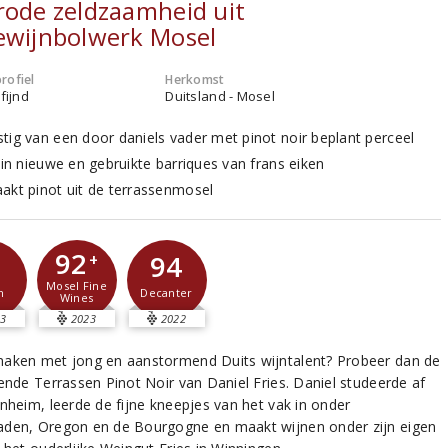
rode zeldzaamheid uit
ewijnbolwerk Mosel
rofiel
Herkomst
fijnd
Duitsland - Mosel
tig van een door daniels vader met pinot noir beplant perceel
 in nieuwe en gebruikte barriques van frans eiken
akt pinot uit de terrassenmosel
92
2
94
+
Mosel Fine
m
Decanter
Wines
3
2023
2022
aken met jong en aanstormend Duits wijntalent? Probeer dan de
rende Terrassen Pinot Noir van Daniel Fries. Daniel studeerde af
enheim, leerde de fijne kneepjes van het vak in onder
den, Oregon en de Bourgogne en maakt wijnen onder zijn eigen