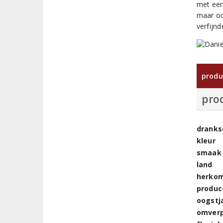
met een 
maar ook
verfijn
produ
pro
dranks
kleur
smaak
land
herkom
produc
oogstj
omver