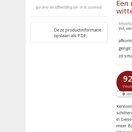
Een 
(ga over de afbeelding om in te zoomen)
witt
Smaakp
Vol, ver
Deze productinformatie
opslaan als PDF
afkoms
gerijpt
zó sma
9
Vinu
202
Kennism
schitte
in Geis
meer Ba