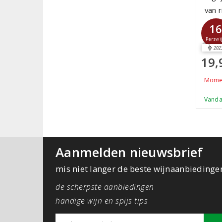
van r
1
Perswi
202
19,
Momen
Vanda
Aanmelden nieuwsbrief
mis niet langer de beste wijnaanbiedinge
de scherpste aanbiedingen
handige wijn en spijs tips