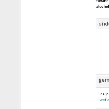
flesin
alcoho
ond
gem
Er zij
Geef a