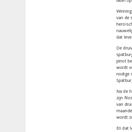
label op
Winning
van de 
heroïsch
nauweli
dat leve
De drui
spätbur
pinot b
wordt v
nodige 
Spätbur
Na de h
zijn fi
van drui
maanden
wordt zo
En dat l