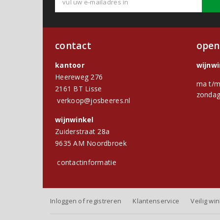
contact
open
kantoor
wijnw
Heereweg 276
ma t/m
2161 BT Lisse
zondag
verkoop@josbeeres.nl
wijnwinkel
Zuiderstraat 28a
9635 AM Noordbroek
contactinformatie
Inloggen of registreren
Klantenservice
Veilig wi