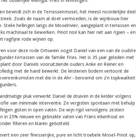
 het ouderlijke Weingut Fries in Winningen.
en bevindt zich in de Terrassenmosel, het meest noordelijke deel
streek. Zoals de naam al doet vermoeden, is de wijnbouw hier
. Steile hellingen langs de Moselrivier, aangeplant in terrassen en
jks machinaal te bewerken. Pinot noir kan hier net aan rijpen – en
rt ragfijne rode wijnen op.
ven voor deze rode Ortswein oogst Daniel van een van de oudste
gunder-terrassen van de familie Fries. Het is 35 jaar geleden met
eplant door Daniels vooruitziende ouders Anke en Reiner en
olledig met de hand bewerkt. De leistenen bodem vertoont de
overeenkomsten met die in de Ahr - beroemd om z'n topkwaliteit
gunders.
andmatige pluk verwerkt Daniel de druiven in de kelder volgens
losofie van minimale interventie. Ze vergisten spontaan met behulp
feigen gisten in open vaten. De wijn rijpt vervolgens zestien
 in 25% nieuwe en gebruikte vaten van Frans eikenhout en
nder filteren en klaren gebotteld.
evert een zeer finesserijke, pure en licht troebele Mosel-Pinot op,