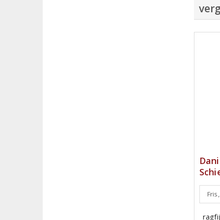
verg
Dani
Schi
Fris,
ragf