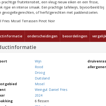
prachtige fruitintensiteit, een vleug nieuw eiken en een frisse,
 rijpe en intense smaak. Een prachtige tafelwijn, bijvoorbeeld bij
de gevogeltegerechten, of herfstgerechten met paddenstoelen.
ctinformatie
onderscheidingen
beoordelingen
vergelij
ductinformatie
oort
Wijn
druivenra
Rood
allergene
Droog
Duitsland
stgebied
Mosel
ent
Weingut Daniel Fries
aar
2024
pakking
6 flessen