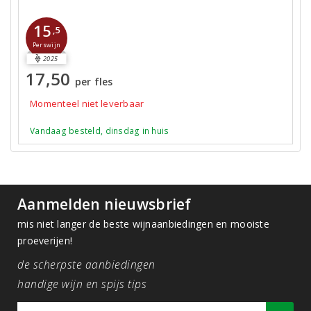
15
,5
Perswijn
2025
17,50
per fles
Momenteel niet leverbaar
Vandaag besteld, dinsdag in huis
Aanmelden nieuwsbrief
mis niet langer de beste wijnaanbiedingen en mooiste
proeverijen!
de scherpste aanbiedingen
handige wijn en spijs tips