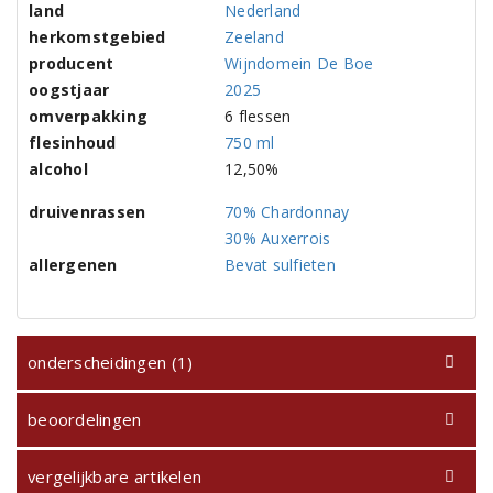
land
Nederland
herkomstgebied
Zeeland
producent
Wijndomein De Boe
oogstjaar
2025
omverpakking
6 flessen
flesinhoud
750 ml
alcohol
12,50%
druivenrassen
70% Chardonnay
30% Auxerrois
allergenen
Bevat sulfieten
onderscheidingen (1)
beoordelingen
vergelijkbare artikelen