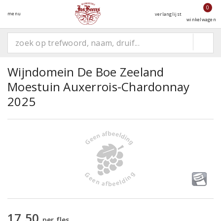
0
menu
verlanglijst
winkelwagen
Wijndomein De Boe Zeeland
Moestuin Auxerrois-Chardonnay
2025
17,50
per fles